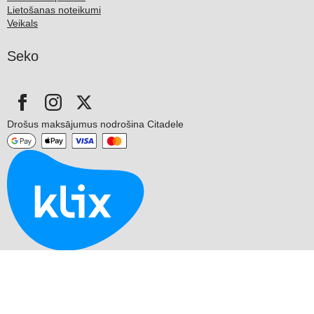
Lietošanas noteikumi
Veikals
Seko
Drošus maksājumus nodrošina Citadele
© 2026 SIA BUDOLAND. Bez SIA BUDOLAND piekrišanas aizliegts
kopēt un izplatīt mājaslapas informāciju.