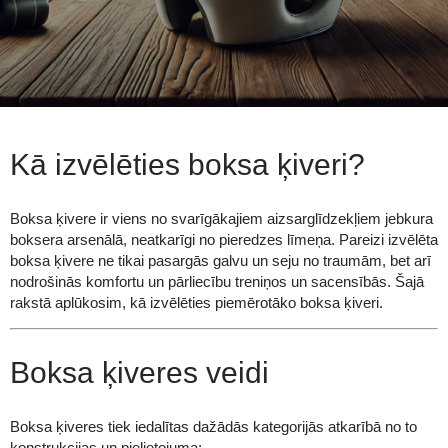
Kā izvēlēties boksa ķiveri?
Boksa ķivere ir viens no svarīgākajiem aizsarglīdzekļiem jebkura
boksera arsenālā, neatkarīgi no pieredzes līmeņa. Pareizi izvēlēta
boksa ķivere ne tikai pasargās galvu un seju no traumām, bet arī
nodrošinās komfortu un pārliecību treniņos un sacensībās. Šajā
rakstā aplūkosim, kā izvēlēties piemērotāko boksa ķiveri.
Boksa ķiveres veidi
Boksa ķiveres tiek iedalītas dažādās kategorijās atkarībā no to
konstrukcijas un pielietojuma: