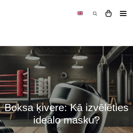
Search
for:
Boksa ķivere: Kā izvēlēties
ideālo masku?
BUDOLAND.LV