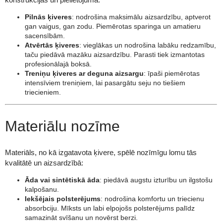
Pilnās ķiveres
: nodrošina maksimālu aizsardzību, aptverot
gan vaigus, gan zodu. Piemērotas sparinga un amatieru
sacensībām.
Atvērtās ķiveres
: vieglākas un nodrošina labāku redzamību,
taču piedāvā mazāku aizsardzību. Parasti tiek izmantotas
profesionālajā boksā.
Treniņu ķiveres ar deguna aizsargu
: īpaši piemērotas
intensīviem treniņiem, lai pasargātu seju no tiešiem
triecieniem.
Materiālu nozīme
Materiāls, no kā izgatavota ķivere, spēlē nozīmīgu lomu tās
kvalitātē un aizsardzībā:
Āda vai sintētiskā āda
: piedāvā augstu izturību un ilgstošu
kalpošanu.
Iekšējais polsterējums
: nodrošina komfortu un triecienu
absorbciju. Mīksts un labi elpojošs polsterējums palīdz
samazināt svīšanu un novērst berzi.