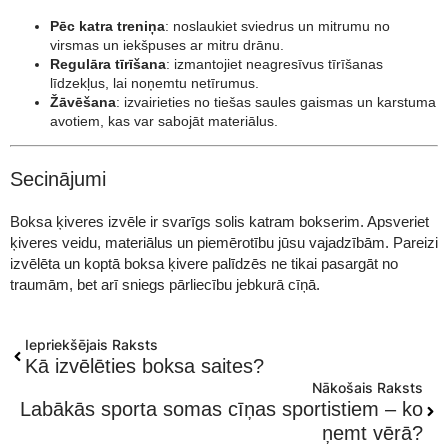
Pēc katra treniņa
: noslaukiet sviedrus un mitrumu no
virsmas un iekšpuses ar mitru drānu.
Regulāra tīrīšana
: izmantojiet neagresīvus tīrīšanas
līdzekļus, lai noņemtu netīrumus.
Žāvēšana
: izvairieties no tiešas saules gaismas un karstuma
avotiem, kas var sabojāt materiālus.
Secinājumi
Boksa ķiveres izvēle ir svarīgs solis katram bokserim. Apsveriet
ķiveres veidu, materiālus un piemērotību jūsu vajadzībām. Pareizi
izvēlēta un koptā boksa ķivere palīdzēs ne tikai pasargāt no
traumām, bet arī sniegs pārliecību jebkurā cīņā.
Iepriekšējais Raksts
Kā izvēlēties boksa saites?
Nākošais Raksts
Labākās sporta somas cīņas sportistiem – ko
ņemt vērā?