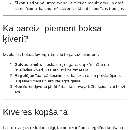
Siksnu stiprinājums
: svarīgi izvēlēties regulējamu un drošu
stiprinājumu, kas noturēs ķiveri vietā pat intensīvos treniņos.
Kā pareizi piemērīt boksa
ķiveri?
Izvēloties boksa ķiveri, ir būtiski to pareizi piemērīt:
Galvas izmērs
: noskaidrojiet galvas apkārtmēru un
izvēlieties ķiveri, kas atbilst šim izmēram.
Regulējamība
: pārliecinieties, ka siksnas un polsterējums
ļauj ķiveri cieši un ērti pielāgot galvai.
Komforts
: ķiverei jābūt ērtai, tai nevajadzētu spiest vai berzt
ādu.
Ķiveres kopšana
Lai boksa ķivere kalpotu ilgi, tai nepieciešama regulāra kopšana: