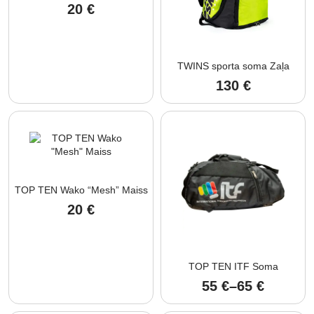
20
€
TWINS sporta soma Zaļa
130
€
TOP TEN Wako “Mesh” Maiss
20
€
TOP TEN ITF Soma
55
€
–
65
€
Price
range: