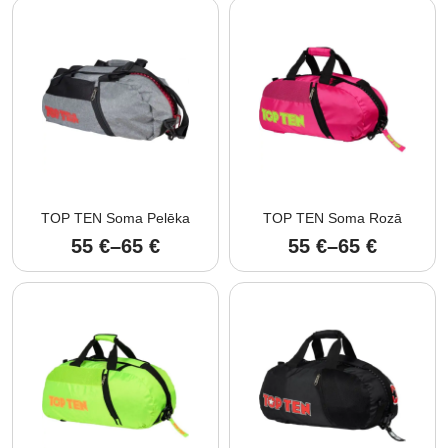
55 €
through
65 €
TOP TEN Soma Pelēka
TOP TEN Soma Rozā
55
€
–
65
€
55
€
–
65
€
Price
Price
range:
range:
55 €
55 €
through
through
65 €
65 €