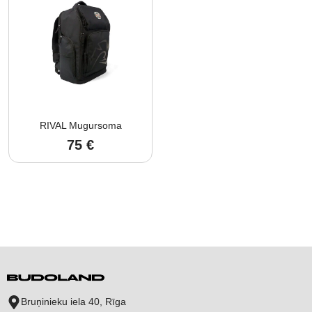
through
through
65 €
65 €
RIVAL Mugursoma
75
€
Bruņinieku iela 40, Rīga