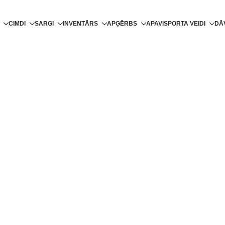
CIMDI
SARGI
INVENTĀRS
APĢĒRBS
APAVI
SPORTA VEIDI
DĀ