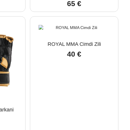
65
€
ROYAL MMA Cimdi Zili
40
€
rkani