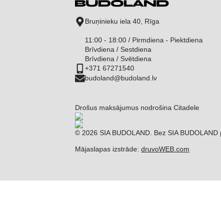
Bruņinieku iela 40, Rīga
11:00 - 18:00 / Pirmdiena - Piektdiena
Brīvdiena / Sestdiena
Brīvdiena / Svētdiena
+371 67271540
budoland@budoland.lv
Drošus maksājumus nodrošina Citadele
© 2026 SIA BUDOLAND. Bez SIA BUDOLAND piekri
Mājaslapas izstrāde:
druvoWEB.com