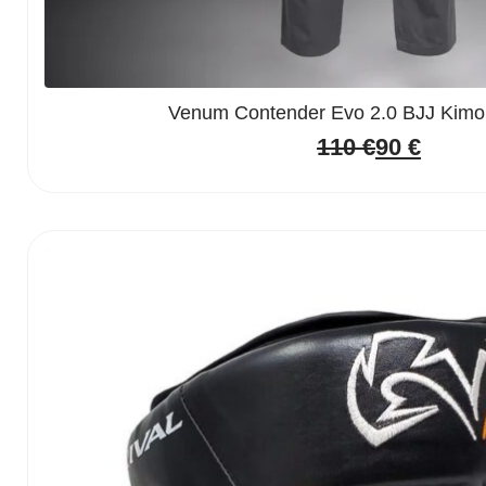
Venum Contender Evo 2.0 BJJ Kimo
110
€
90
€
Original
Current
price
price
was:
is:
110 €.
90 €.