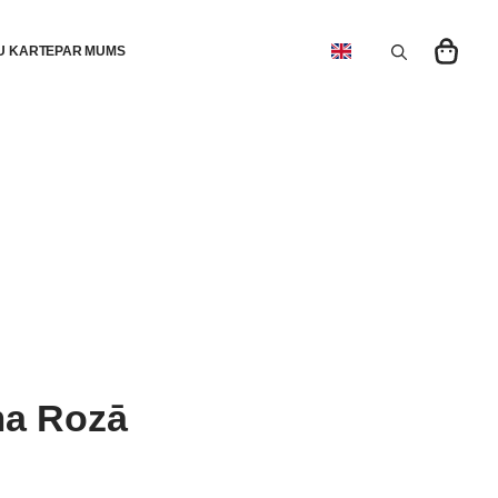
U KARTE
PAR MUMS
Search
for:
a Rozā