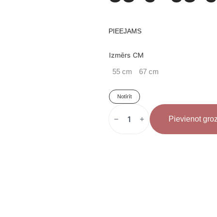
Price
range:
PIEEJAMS
Izmērs CM
55 €
55 cm
67 cm
through
Notīrīt
TOP
TEN
65 €
Pievienot gr
Soma
Rozā
daudzums