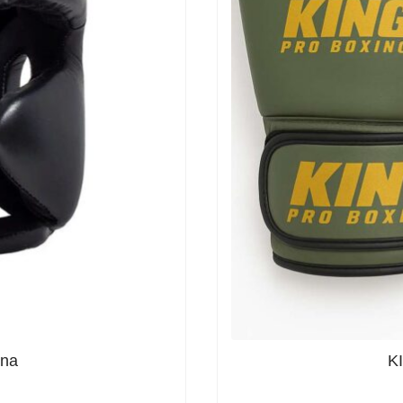
lna
K