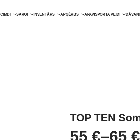
CIMDI
SARGI
INVENTĀRS
APĢĒRBS
APAVI
SPORTA VEIDI
DĀVAN
TOP TEN Som
55
€
–
65
€