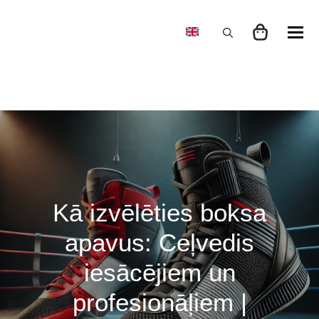
Search
for:
Kā izvēlēties boksa
apavus: Ceļvedis
iesācējiem un
profesionāļiem |