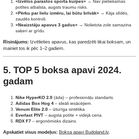
«Izvēlos parastos sporta kurpes»
→ Nav pietiekamas
potītes atbalsta, augsts traumu risks.
«Pērku par lielu izmēru, lai būtu brīvāk»
→ Kāja slīdēs,
zaudēs kontroli.
«Neaizstāju apavus 3 gadus»
→ Nolietota zole samazina
saķeri ar grīdu.
Risinājums:
Izvēlieties apavus, kas paredzēti tikai boksam, un
mainiet tos ik pēc 1–2 gadiem.
5. TOP 5 boksa apavi 2024.
gadam
Nike HyperKO 2.0
(āda) – profesionāļu standarts.
Adidas Box Hog 4
– ideāli iesācējiem.
Venum Elite 2.0
– izturīga sintētika.
Everlast PIVT
– augsta potīte + videjā cena.
RDX F7
– ergonōmisks dizains.
Apskatiet visus modeļus:
Boksa apavi Budoland.lv
.