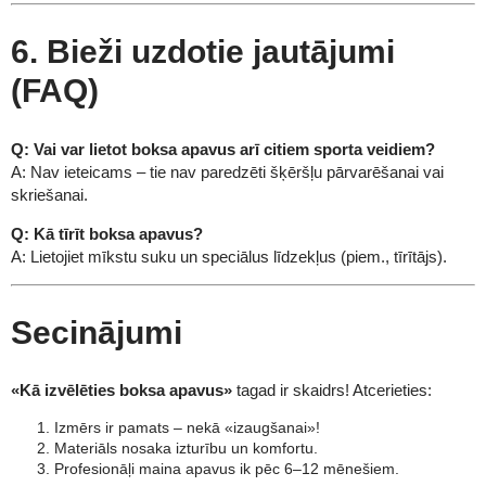
6. Bieži uzdotie jautājumi
(FAQ)
Q: Vai var lietot boksa apavus arī citiem sporta veidiem?
A: Nav ieteicams – tie nav paredzēti šķēršļu pārvarēšanai vai
skriešanai.
Q: Kā tīrīt boksa apavus?
A: Lietojiet mīkstu suku un speciālus līdzekļus (piem., tīrītājs).
Secinājumi
«Kā izvēlēties boksa apavus»
tagad ir skaidrs! Atcerieties:
Izmērs ir pamats – nekā «izaugšanai»!
Materiāls nosaka izturību un komfortu.
Profesionāļi maina apavus ik pēc 6–12 mēnešiem.