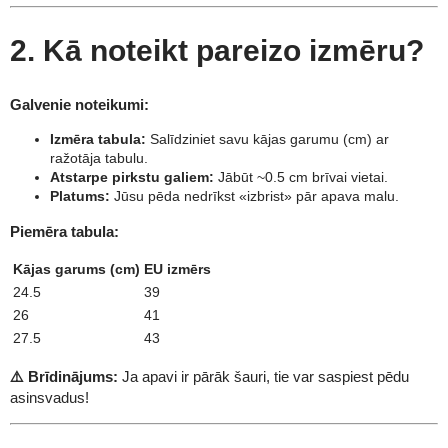
2. Kā noteikt pareizo izmēru?
Galvenie noteikumi:
Izmēra tabula:
Salīdziniet savu kājas garumu (cm) ar
ražotāja tabulu.
Atstarpe pirkstu galiem:
Jābūt ~0.5 cm brīvai vietai.
Platums:
Jūsu pēda nedrīkst «izbrist» pār apava malu.
Piemēra tabula:
Kājas garums (cm)
EU izmērs
24.5
39
26
41
27.5
43
⚠️ Brīdinājums:
Ja apavi ir pārāk šauri, tie var saspiest pēdu
asinsvadus!