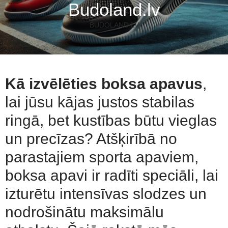
Budoland.lv
BUDOLAND.LV
Kā izvēlēties boksa apavus
,
lai jūsu kājas justos stabilas
ringā, bet kustības būtu vieglas
un precīzas? Atšķirībā no
parastajiem sporta apaviem,
boksa apavi ir radīti speciāli, lai
izturētu intensīvas slodzes un
nodrošinātu maksimālu