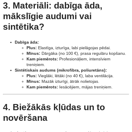
3. Materiāli: dabīga āda,
mākslīgie audumi vai
sintētika?
Dabīga āda:
Plus:
Elastīga, izturīga, labi pielāgojas pēdai.
Mīnus:
Dārgāka (no 100 €), prasa regulāru kopšanu.
Kam piemērots:
Profesionāļiem, intensīviem
treniņiem.
Sintētiskais audums (mikrofibra, poliuretāns):
Plus:
Vieglāki, lētāki (no 40 €), laba ventilācija.
Mīnus:
Mazāk izturīgi, ātrāk nolietojas.
Kam piemērots:
Iesācējiem, mājas treniņiem.
4. Biežākās kļūdas un to
novēršana