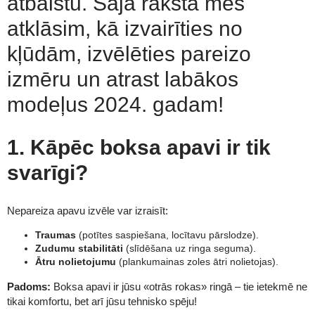
atbalstu. Šajā rakstā mēs
atklāsim, kā izvairīties no
kļūdām, izvēlēties pareizo
izmēru un atrast labākos
modeļus 2024. gadam!
1. Kāpēc boksa apavi ir tik
svarīgi?
Nepareiza apavu izvēle var izraisīt:
Traumas
(potītes saspiešana, locītavu pārslodze).
Zudumu stabilitāti
(slīdēšana uz ringa seguma).
Ātru nolietojumu
(plankumainas zoles ātri nolietojas).
Padoms:
Boksa apavi ir jūsu «otrās rokas» ringā – tie ietekmē ne
tikai komfortu, bet arī jūsu tehnisko spēju!