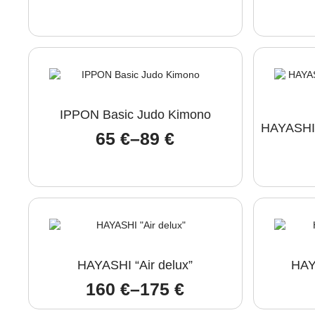
IPPON Basic Judo Kimono
HAYASHI 
65
€
–
89
€
Price
range:
65 €
through
89 €
HAYASHI “Air delux”
HAY
160
€
–
175
€
Price