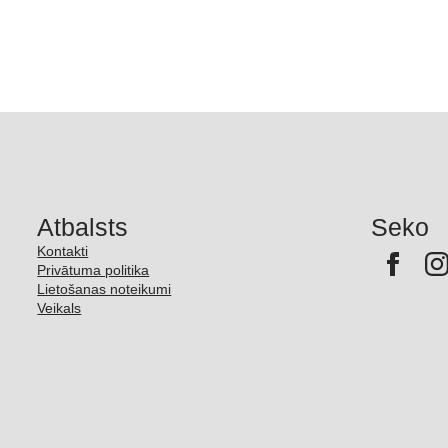
range
150 €
thro
185 €
Atbalsts
Seko
Kontakti
Privātuma politika
Lietošanas noteikumi
Veikals