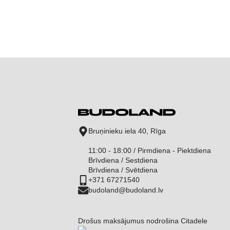
range:
160 €
through
175 €
Bruņinieku iela 40, Rīga
11:00 - 18:00 / Pirmdiena - Piektdiena
Brīvdiena / Sestdiena
Brīvdiena / Svētdiena
+371 67271540
budoland@budoland.lv
Drošus maksājumus nodrošina Citadele