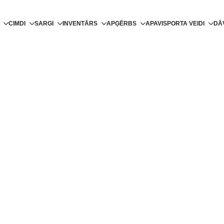
CIMDI
SARGI
INVENTĀRS
APĢĒRBS
APAVI
SPORTA VEIDI
DĀ