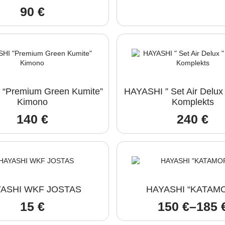
90
€
“Premium Green Kumite”
HAYASHI ” Set Air Delux
Kimono
Komplekts
140
€
240
€
ASHI WKF JOSTAS
HAYASHI “KATAMO
15
€
150
€
–
185
Price