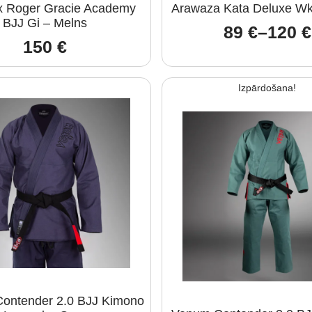
 Roger Gracie Academy
Arawaza Kata Deluxe W
BJJ Gi – Melns
89
€
–
120
€
Price
150
€
range
89 €
Izpārdošana!
thro
120 €
ntender 2.0 BJJ Kimono