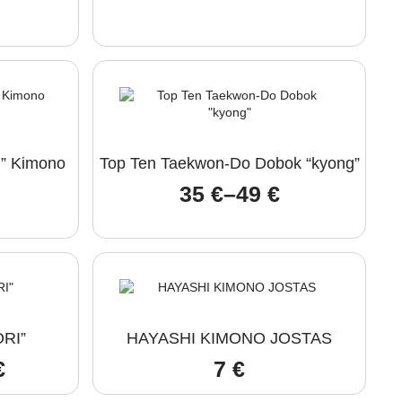
 ” Kimono
Top Ten Taekwon-Do Dobok “kyong”
35
€
–
49
€
Price
range:
35 €
through
49 €
RI”
HAYASHI KIMONO JOSTAS
€
7
€