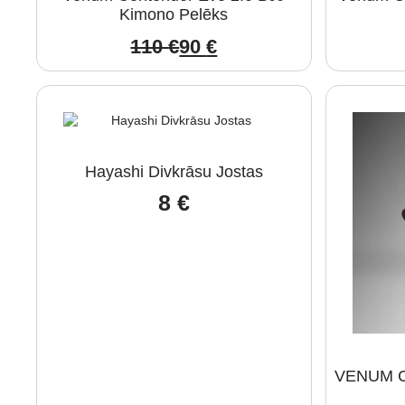
Kimono Pelēks
110
€
90
€
Original
Current
price
price
was:
is:
110 €.
90 €.
Hayashi Divkrāsu Jostas
8
€
VENUM Co