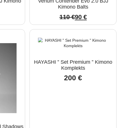
JJ Kimono
Venum Contender Evo 2.0 BJJ
Kimono Balts
110
€
90
€
nal
nt
Original
Current
price
price
was:
is:
.
110 €.
90 €.
HAYASHI ” Set Premium ” Kimono
Komplekts
200
€
d Shadows