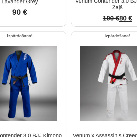
Venum Contender 3.0 B
Lavander Grey
Zaļš
90
€
100
€
80
€
Origi
Curre
price
price
Izpārdošana!
Izpārdošana!
was:
is:
100 €
80 €.
ntender 3.0 BJJ Kimono
Venum x Assassin’s Cree