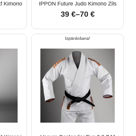
kf Kimono
IPPON Future Judo Kimono Zils
39
€
–
70
€
Price
:
range:
39 €
Izpārdošana!
ugh
through
70 €