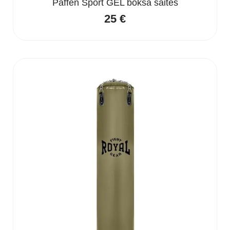
Paffen Sport GEL boksa saites
25
€