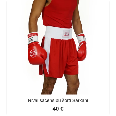
Rival sacensību šorti Sarkani
40
€