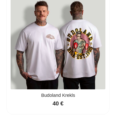
Budoland Krekls
40
€