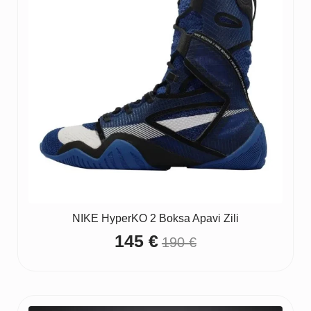
NIKE HyperKO 2 Boksa Apavi Zili
145
€
190
€
Original
Current
price
price
was:
is: