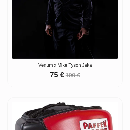
Venum x Mike Tyson Jaka
75
€
100
€
Original
Current
price
price
was:
is:
100 €.
75 €.