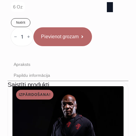
6 Oz
Notīrīt
ROYAL
Boksa
Pievienot grozam
Cimdi
Bērniem
6oz
daudzums
Apraksts
Papildu informācija
Saistīti produkti
IZPĀRDOŠANA!