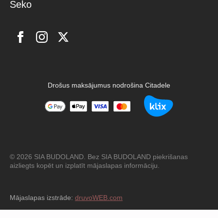
Seko
Drošus maksājumus nodrošina Citadele
© 2026 SIA BUDOLAND. Bez SIA BUDOLAND piekrišanas
aizliegts kopēt un izplatīt mājaslapas informāciju.
Mājaslapas izstrāde:
druvoWEB.com