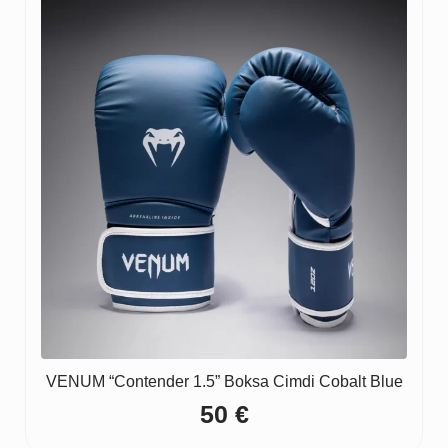
190 €.
145 €.
VENUM “Contender 1.5” Boksa Cimdi Cobalt Blue
50
€