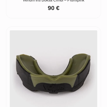
Venum Iris Boksa Cimdi – Plum/pink
90
€