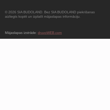
© 2026 SIA BUDOLAND. Bez SIA BUDOLAND piekrišanas
aizliegts kopēt un izplatīt mājaslapas informāciju.
Mājaslapas izstrāde:
druvoWEB.com