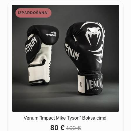
IZPĀRDOŠANA!
Venum “Impact Mike Tyson” Boksa cimdi
80
€
100
€