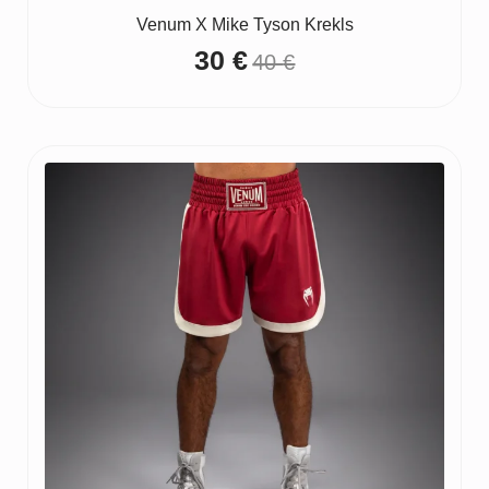
Venum X Mike Tyson Krekls
30
€
40
€
Original
Current
price
price
was:
is:
40 €.
30 €.