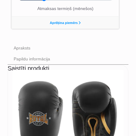
Apraksts
Papildu informācija
Saistīti produkti