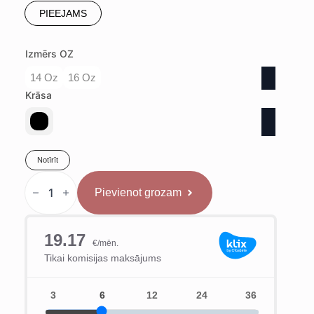
PIEEJAMS
Izmērs OZ
14 Oz
16 Oz
Krāsa
Notīrīt
TOP
TEN
Pievienot grozam
Boksa
Cimdi
“4select”
Melni
daudzums