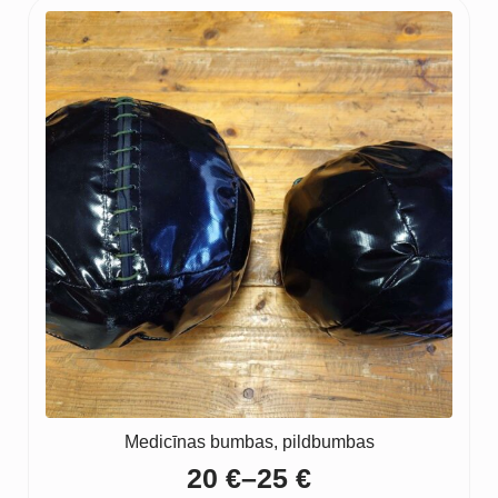
Medicīnas bumbas, pildbumbas
20
€
–
25
€
Price