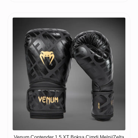
Venum Contender 1.5 XT Boksa Cimdi Melni/Zelta