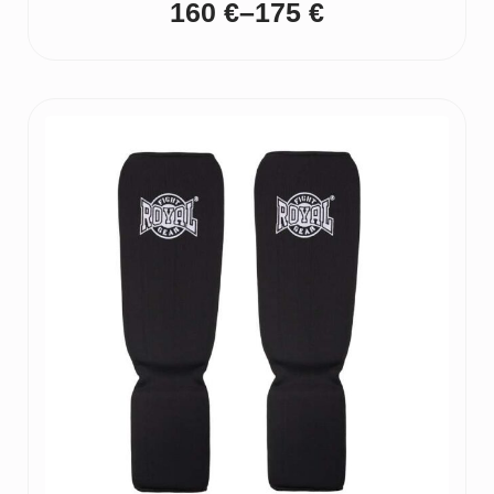
160
€
–
175
€
Price
range:
160 €
through
175 €