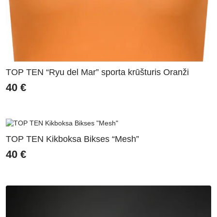
TOP TEN “Ryu del Mar” sporta krūšturis Oranži
40
€
TOP TEN Kikboksa Bikses “Mesh”
40
€