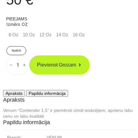
PIEEJAMS
Izmērs OZ
8 Oz
10 Oz
12 Oz
14 Oz
16 Oz
Notīrīt
VENUM
"Contender
Pievienot Grozam
1.5"
Boksa
Cimdi
Balti/Sudraba
Daudzums
Apraksts
Papildu informācija
Apraksts
Venum “Contender 1.5” ir piemēroti cimdi iesācējiem, apvienu labu
cenu un labu kvalitāti
Papildu informācija
Brends
VENUM