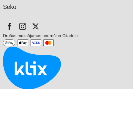
Seko
Drošus maksājumus nodrošina Citadele
© 2026 SIA BUDOLAND. Bez SIA BUDOLAND piekrišanas aizliegts
kopēt un izplatīt mājaslapas informāciju.
Mājaslapas izstrāde:
druvoWEB.com