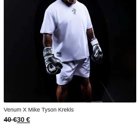
Venum X Mike Tyson Krekls
40
€
30
€
Original
Current
price
price
was:
is: