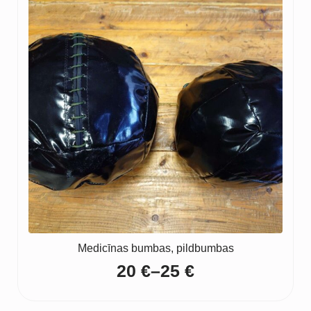
Medicīnas bumbas, pildbumbas
20
€
–
25
€
Price
range: