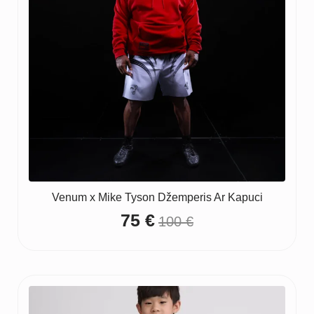
Venum x Mike Tyson Džemperis Ar Kapuci
75
€
100
€
Original
Current
price
price
was:
is:
100 €.
75 €.