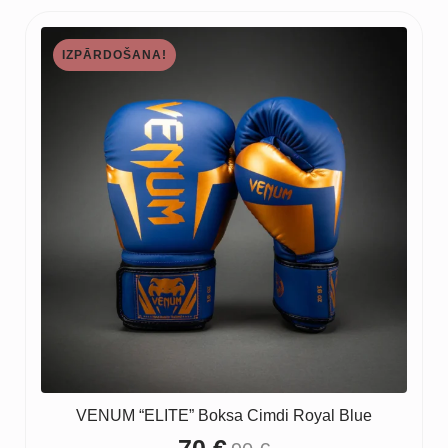
39 €
through
IZPĀRDOŠANA!
70 €
VENUM “ELITE” Boksa Cimdi Royal Blue
70
€