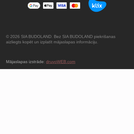
© 2026 SIA BUDOLAND. Bez SIA BUDOLAND piekrišanas
aizliegts kopēt un izplatīt mājaslapas informāciju.
Mājaslapas izstrāde:
druvoWEB.com