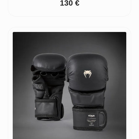
130
€