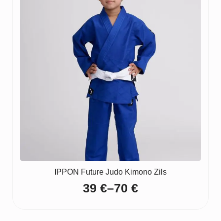
IPPON Future Judo Kimono Zils
39
€
–
70
€
Price
range: