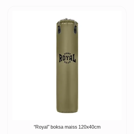
20 €
through
25 €
“Royal” boksa maiss 120x40cm