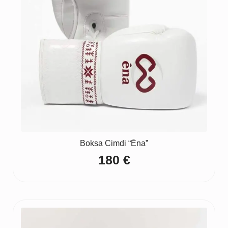
Boksa Cimdi “Ēna”
180
€