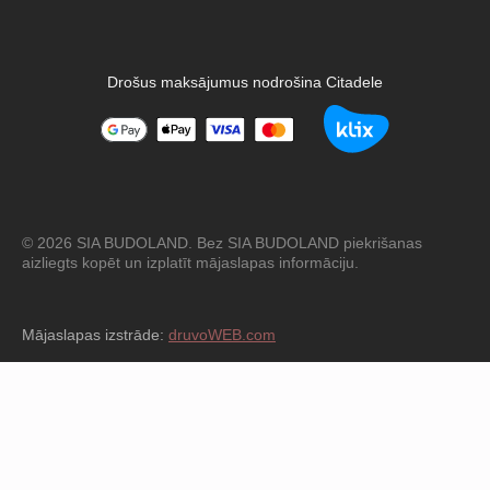
Drošus maksājumus nodrošina Citadele
© 2026 SIA BUDOLAND. Bez SIA BUDOLAND piekrišanas
aizliegts kopēt un izplatīt mājaslapas informāciju.
Mājaslapas izstrāde:
druvoWEB.com