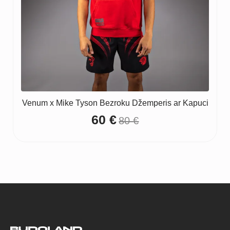
Venum x Mike Tyson Bezroku Džemperis ar Kapuci
60
€
80
€
Original
Current
price
price
was:
is:
80 €.
60 €.