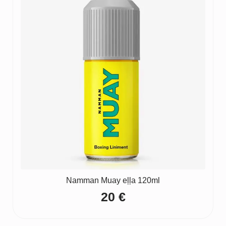
Namman Muay eļļa 120ml
20
€