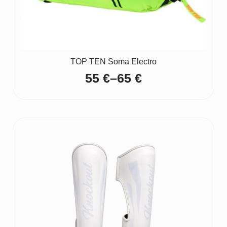
TOP TEN Soma Electro
55
€
–
65
€
Price
range:
55 €
through
65 €