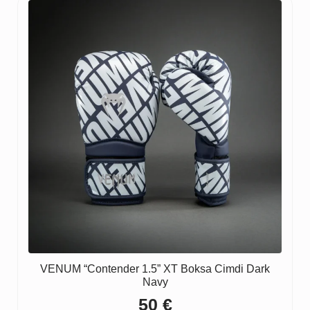
VENUM “Contender 1.5” XT Boksa Cimdi Dark
Navy
50
€