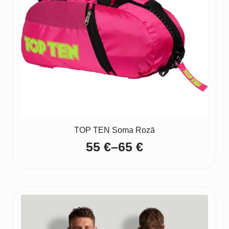
TOP TEN Soma Rozā
55
€
–
65
€
Price
range:
55 €
through
65 €