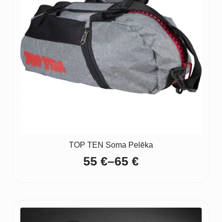
TOP TEN Soma Pelēka
55
€
–
65
€
Price
range:
55 €
through