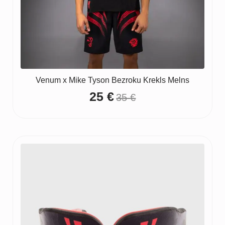
Venum x Mike Tyson Bezroku Krekls Melns
25
€
35
€
Original
Current
price
price
was:
is:
35 €.
25 €.