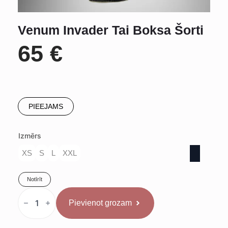
Venum Invader Tai Boksa Šorti
65
€
PIEEJAMS
Izmērs
XS
S
L
XXL
Notīrīt
Venum
Invader
Pievienot grozam
Tai
Boksa
Šorti
daudzums