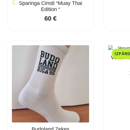
Sparinga Cimdi “Muay Thai
Edition “
60
€
IZPĀR
Venum P
Budoland Zeķes