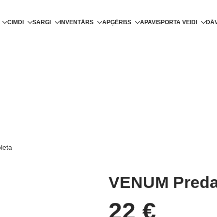
CIMDI
SARGI
INVENTĀRS
APĢĒRBS
APAVI
SPORTA VEIDI
DĀ
leta
VENUM Predat
22
€