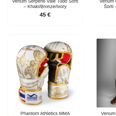
Venum Serpenti Vale Tudo Šorti
Venum C
– Khaki/Bronze/Ivory
Šorti
45
€
Phantom Athletics MMA
Venum 