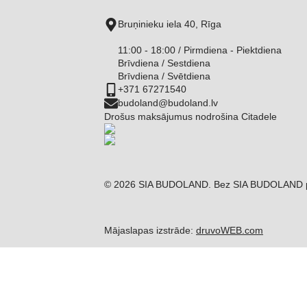
Bruņinieku iela 40, Rīga
11:00 - 18:00 / Pirmdiena - Piektdiena
Brīvdiena / Sestdiena
Brīvdiena / Svētdiena
+371 67271540
budoland@budoland.lv
Drošus maksājumus nodrošina Citadele
© 2026 SIA BUDOLAND. Bez SIA BUDOLAND piekri
Mājaslapas izstrāde:
druvoWEB.com