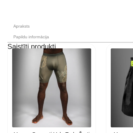
Apraksts
Papildu informācija
Saistīti produkti