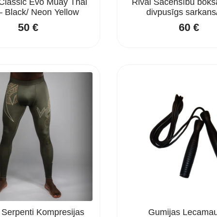
lassic Evo Muay Thai
Rival Sacensību boks
 – Black/ Neon Yellow
divpusīgs sarkans/
50
€
60
€
Serpenti Kompresijas
Gumijas Lecamau