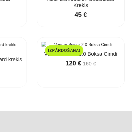
Krekls
45
€
:
gh
IZPĀRDOŠANA!
Venum Power 2.0 Boksa Cimdi
rd krekls
120
€
160
€
Original
Current
price
price
was:
is:
160 €.
120 €.