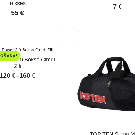
Bikses
7
€
55
€
DOŠANA!
ower 2.0 Boksa Cimdi
Zili
120
€
–
160
€
Price
range:
120 €
through
160 €
TOP TEN Soma M