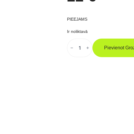
PIEEJAMS
Ir noliktavā
VENUM
Predator
Pievienot Gr
Kape
Melna/Violeta
Daudzums