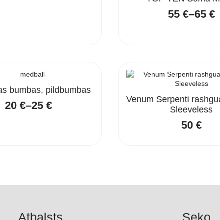
55
€
–
65
€
Price
range
55 €
throu
65 €
as bumbas, pildbumbas
Venum Serpenti rashgua
20
€
–
25
€
Sleeveless
Price
range:
50
€
20 €
through
25 €
Atbalsts
Seko