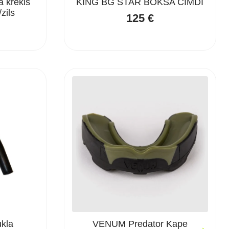
a krekls
KING BG STAR BOKSA CIMDI
zils
125
€
kla
VENUM Predator Kape