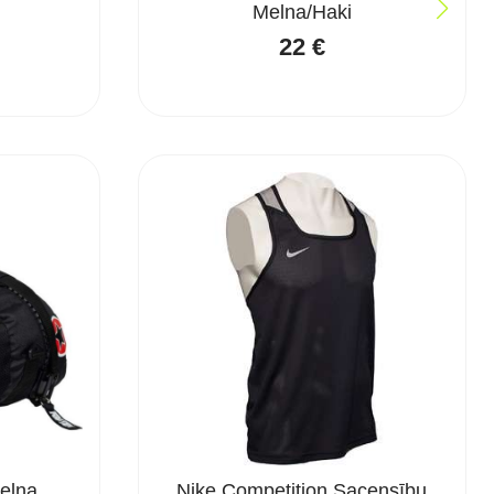
Melna/Haki
22
€
elna
Nike Competition Sacensību