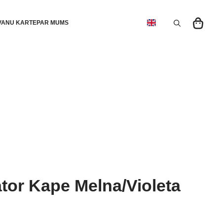
VANU KARTE
PAR MUMS
Search
for:
or Kape Melna/Violeta