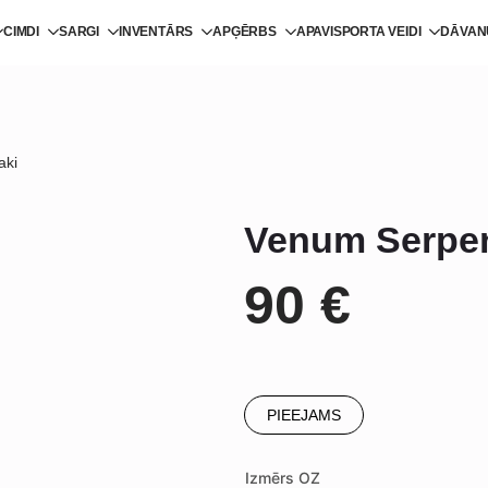
CIMDI
SARGI
INVENTĀRS
APĢĒRBS
APAVI
SPORTA VEIDI
DĀVAN
aki
Venum Serpen
90
€
PIEEJAMS
Izmērs OZ