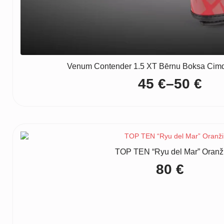
Venum Contender 1.5 XT Bērnu Boksa Cimd
45
€
–
50
€
Price
range:
45 €
through
TOP TEN “Ryu del Mar” Oranž
50 €
80
€