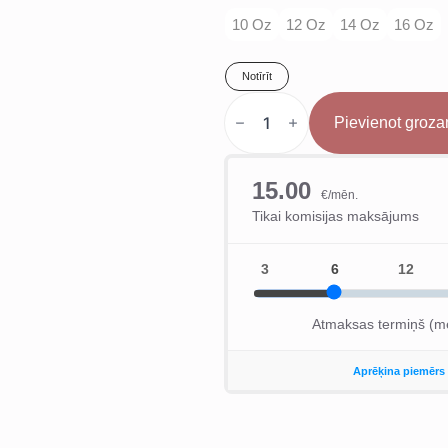
10 Oz
12 Oz
14 Oz
16 Oz
Notīrīt
Venum
Serpenti
Pievienot groz
Boksa
Cimdi
Haki
daudzums