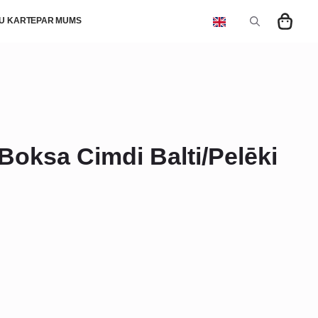
U KARTE
PAR MUMS
Search
for:
oksa Cimdi Balti/Pelēki