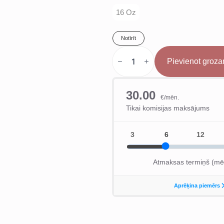
16 Oz
Notīrīt
Hayabusa
T3
Pievienot groz
Boksa
Cimdi
Balti/Pelēki
daudzums