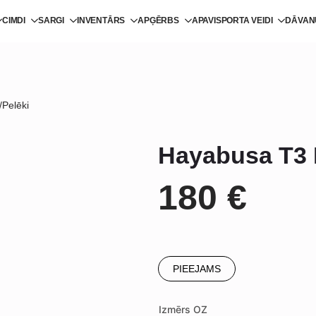
CIMDI
SARGI
INVENTĀRS
APĢĒRBS
APAVI
SPORTA VEIDI
DĀVAN
/Pelēki
Hayabusa T3 B
180
€
PIEEJAMS
Izmērs OZ