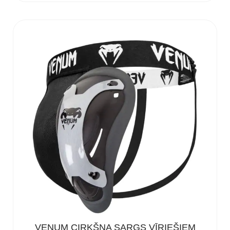
55 €
through
65 €
VENUM CIRKŠŅA SARGS VĪRIEŠIEM