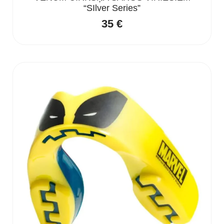
“SIlver Series”
35
€