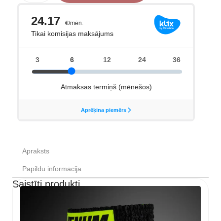
apavi
Melni
daudzums
Apraksts
Papildu informācija
Saistīti produkti