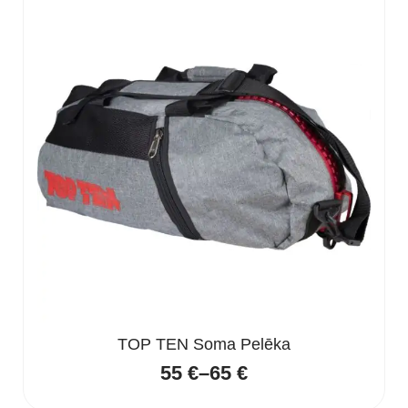
TOP TEN Soma Pelēka
55
€
–
65
€
Price
range: