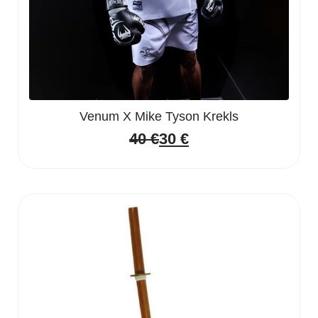
Venum X Mike Tyson Krekls
40
€
30
€
Original
Current
price
price
was:
is:
40 €.
30 €.