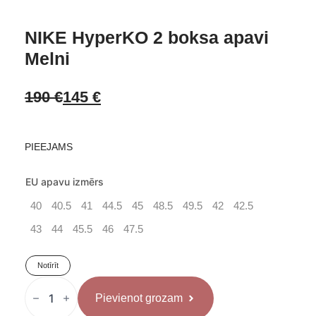
NIKE HyperKO 2 boksa apavi
Melni
190
€
145
€
Original
Current
price
price
PIEEJAMS
was:
is:
EU apavu izmērs
40
40.5
41
44.5
45
48.5
49.5
42
42.5
190 €.
145 €.
43
44
45.5
46
47.5
Notīrīt
NIKE
HyperKO
Pievienot grozam
2
boksa