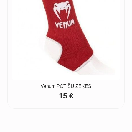
Venum POTĪŠU ZEĶES
15
€