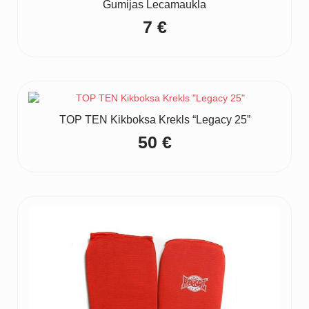
Gumijas Lecamaukla
7
€
TOP TEN Kikboksa Krekls “Legacy 25”
50
€