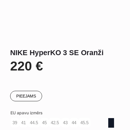
NIKE HyperKO 3 SE Oranži
220
€
PIEEJAMS
EU apavu izmērs
39
41
44.5
45
42.5
43
44
45.5