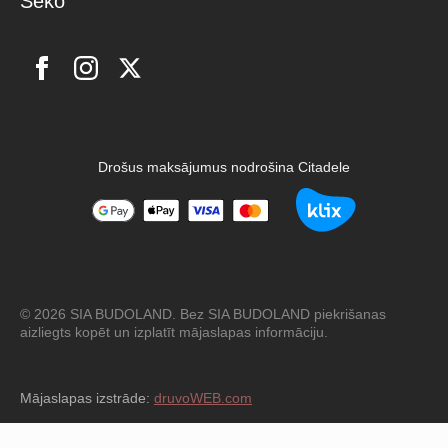
Seko
Drošus maksājumus nodrošina Citadele
© 2026 SIA BUDOLAND. Bez SIA BUDOLAND piekrišanas
aizliegts kopēt un izplatīt mājaslapas informāciju.
Mājaslapas izstrāde:
druvoWEB.com