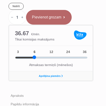
Notīrīt
NIKE
HyperKO
Pievienot grozam
3
SE
Oranži
daudzums
Apraksts
Papildu informācija