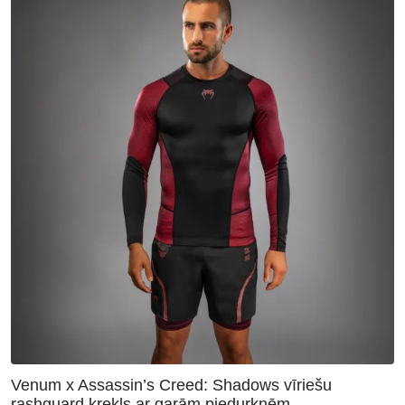
Venum x Assassin’s Creed: Shadows vīriešu
rashguard krekls ar garām piedurknēm