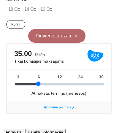
18 Oz
14 Oz
16 Oz
Notīrīt
RIVAL
RS11V
Pievienot grozam
Boksa
Cimdi
Sarkani
daudzums
Apraksts
Papildu informācija