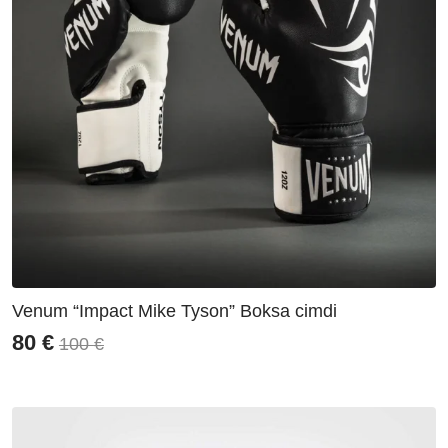
Venum “Impact Mike Tyson” Boksa cimdi
80
€
100
€
Original
Current
price
price
was:
is:
100 €.
80 €.