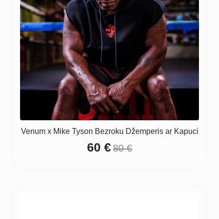
Venum x Mike Tyson Bezroku Džemperis ar Kapuci
60
€
80
€
Original
Current
price
price
was:
is:
80 €.
60 €.