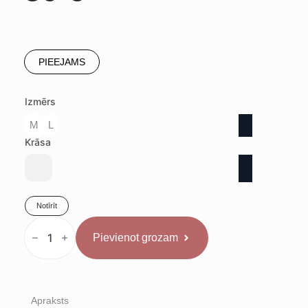
PIEEJAMS
Izmērs
M
L
Krāsa
Notīrīt
Rival
sacensību
Pievienot grozam
šorti
divpusīgi
daudzums
Apraksts