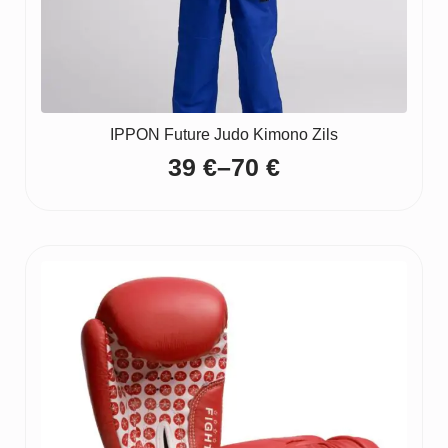
IPPON Future Judo Kimono Zils
39
€
–
70
€
Price
range:
39 €
through
70 €