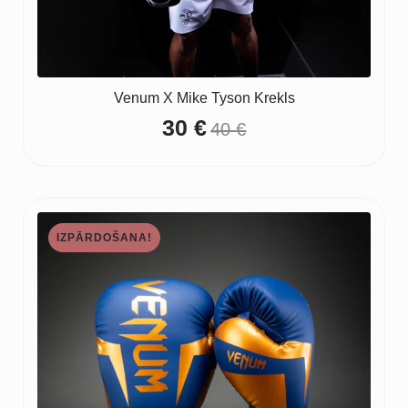
Venum X Mike Tyson Krekls
30
€
40
€
Original
Current
price
price
was:
is:
40 €.
30 €.
IZPĀRDOŠANA!