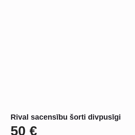
Rival sacensību šorti divpusīgi
50
€