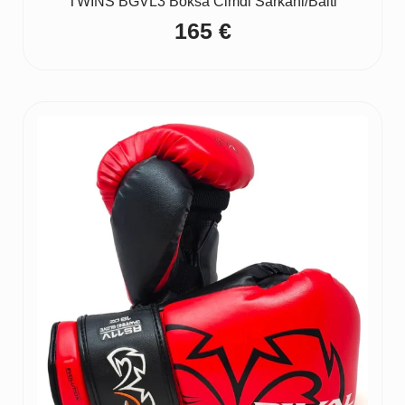
TWINS BGVL3 Boksa Cimdi Sarkani/Balti
165
€