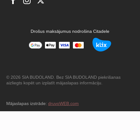
Drošus maksājumus nodrošina Citadele
© 2026 SIA BUDOLAND. Bez SIA BUDOLAND piekrišanas
aizliegts kopēt un izplatīt mājaslapas informāciju.
Mājaslapas izstrāde:
druvoWEB.com