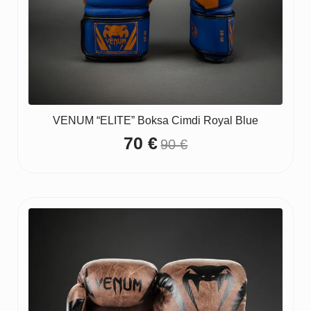
VENUM “ELITE” Boksa Cimdi Royal Blue
70
€
90
€
Original
Current
price
price
was:
is:
90 €.
70 €.