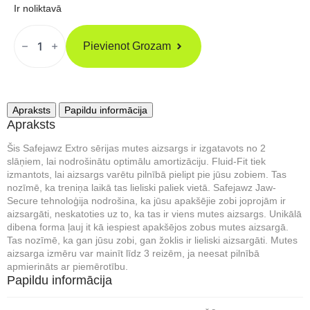
Ir noliktavā
SAFEJAWZ
Extro
Pievienot Grozam
"Mustache"
Kape
Daudzums
Apraksts
Papildu informācija
Apraksts
Šis Safejawz Extro sērijas mutes aizsargs ir izgatavots no 2
slāņiem, lai nodrošinātu optimālu amortizāciju. Fluid-Fit tiek
izmantots, lai aizsargs varētu pilnībā pielipt pie jūsu zobiem. Tas
nozīmē, ka treniņa laikā tas lieliski paliek vietā. Safejawz Jaw-
Secure tehnoloģija nodrošina, ka jūsu apakšējie zobi joprojām ir
aizsargāti, neskatoties uz to, ka tas ir viens mutes aizsargs. Unikālā
dibena forma ļauj it kā iespiest apakšējos zobus mutes aizsargā.
Tas nozīmē, ka gan jūsu zobi, gan žoklis ir lieliski aizsargāti. Mutes
aizsarga izmēru var mainīt līdz 3 reizēm, ja neesat pilnībā
apmierināts ar piemērotību.
Papildu informācija