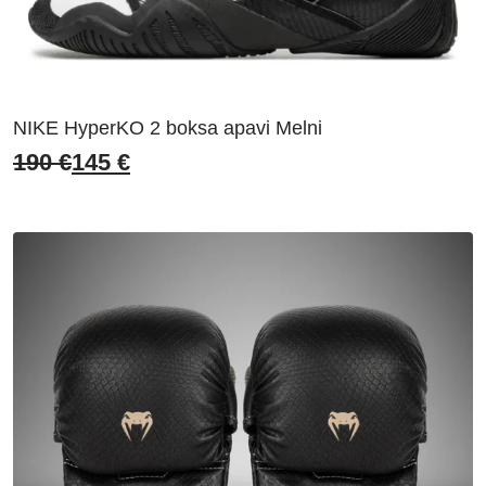
NIKE HyperKO 2 boksa apavi Melni
190
€
145
€
Original
Current
price
price
was:
is:
190 €.
145 €.