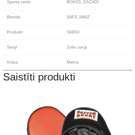
Sporta veids
BOKSS, DAŽĀDI
Brends
SAFE JAWZ
Produkti
SARGI
Sargi
Zobu sargi
Krāsa
Melna
Saistīti produkti