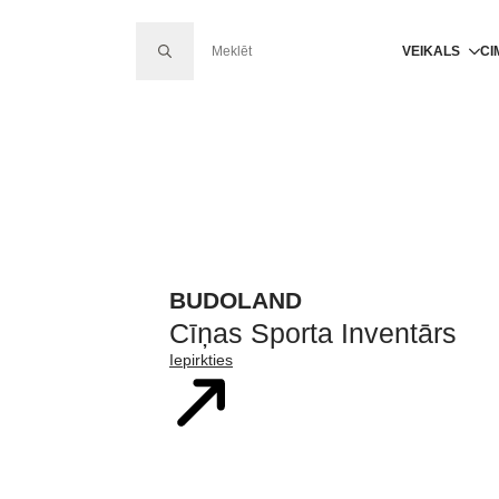
SEARCH FOR:
VEIKALS
CI
BUDOLAND
Cīņas Sporta Inventārs
Iepirkties