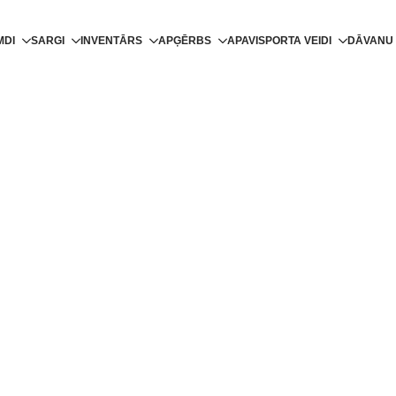
MDI
SARGI
INVENTĀRS
APĢĒRBS
APAVI
SPORTA VEIDI
DĀVANU