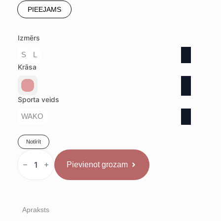
PIEEJAMS
Izmērs
S
L
Krāsa
Sporta veids
WAKO
Notīrīt
Top
Ten
Pievienot grozam
Wako
Kikboksa
Šorti
"Star"
daudzums
Apraksts