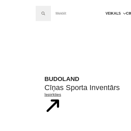
SEARCH FOR:
VEIKALS
CI
BUDOLAND
Cīņas Sporta Inventārs
Iepirkties