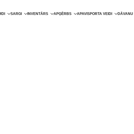
MDI
SARGI
INVENTĀRS
APĢĒRBS
APAVI
SPORTA VEIDI
DĀVANU