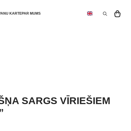
VANU KARTE
PAR MUMS
Search
for:
ŠŅA SARGS VĪRIEŠIEM
”