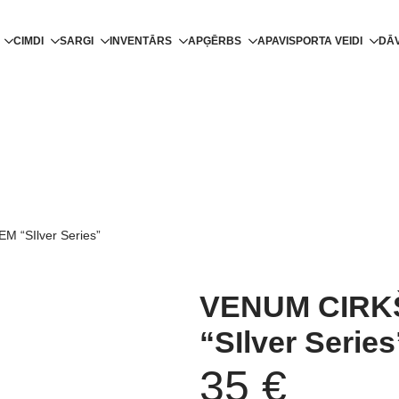
CIMDI
SARGI
INVENTĀRS
APĢĒRBS
APAVI
SPORTA VEIDI
DĀ
 “SIlver Series”
VENUM CIRK
“SIlver Series
35
€