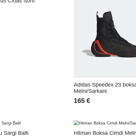
s Cīņas Šorti
Adidas Speedex 23 boksa
Melni/Sarkani
165
€
 Sargi Balti
Hitman Boksa Cimdi Meln