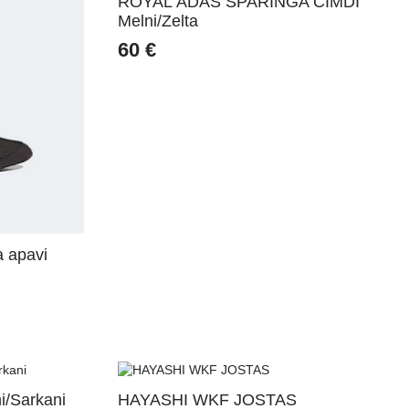
ROYAL ĀDAS SPARINGA CIMDI
Melni/Zelta
60
€
 apavi
i/Sarkani
HAYASHI WKF JOSTAS