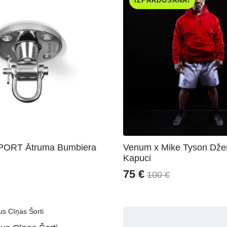
IZPĀRDOŠANA!
ORT Ātruma Bumbiera
Venum x Mike Tyson Dže
Kapuci
75
€
100
€
Original
Current
price
price
was:
is:
100 €.
75 €.