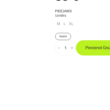
PIEEJAMS
Izmērs
M
L
XL
Notīrīt
VENUM
CIRKŠŅA
Pievienot Gr
SARGS
VĪRIEŠIEM
"SIlver
Series"
Daudzums