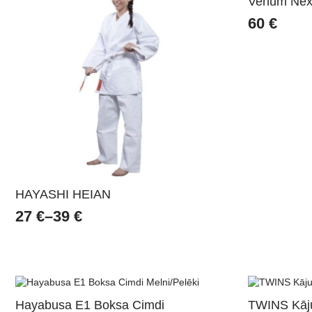
Venum Nexu
60
€
HAYASHI HEIAN
27
€
–
39
€
Price
range:
27 €
through
39 €
Hayabusa E1 Boksa Cimdi
TWINS Kāju