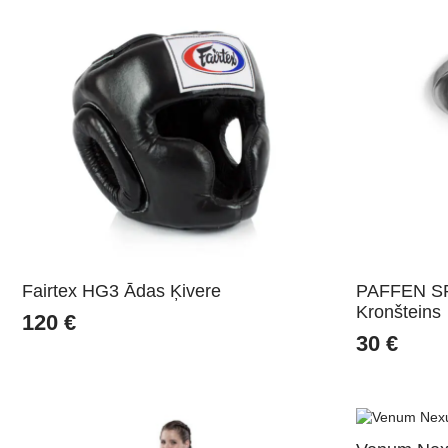
Fairtex HG3 Ādas Ķivere
PAFFEN SP
Kronšteins
120
€
30
€