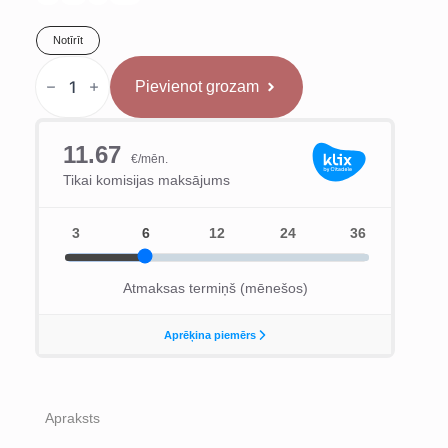
Notīrīt
Venum
x
Pievienot grozam
WOW
FC
Men’s
Cīņas
Šorti
-
Pacific
Blue
daudzums
Apraksts