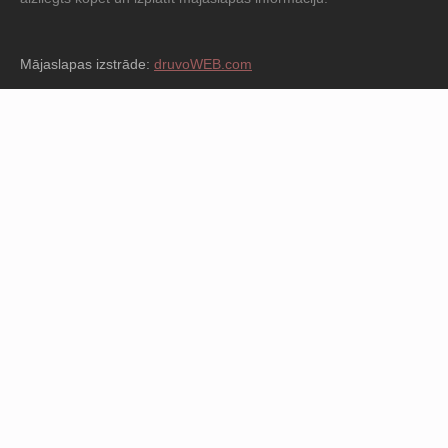
Mājaslapas izstrāde:
druvoWEB.com