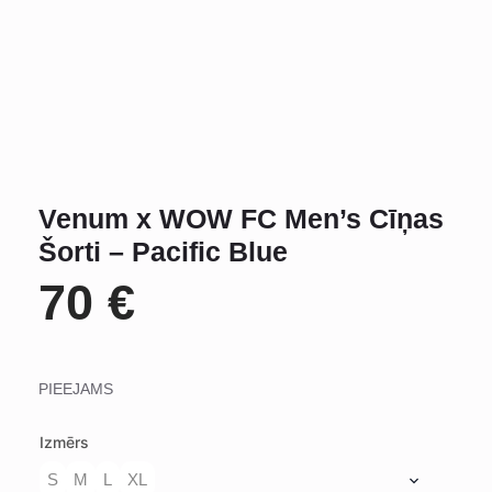
Venum x WOW FC Men’s Cīņas
Šorti – Pacific Blue
70
€
PIEEJAMS
Izmērs
S
M
L
XL