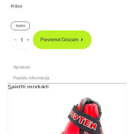
Krāsa
Notīrīt
SAFEJAWZ
Zobu
Pievienot Grozam
Sargs
Breketēm
Daudzums
Apraksts
Papildu informācija
Saistīti produkti