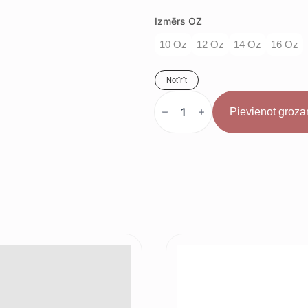
Izmērs OZ
10 Oz
12 Oz
14 Oz
16 Oz
Notīrīt
VENUM
"Contender
Pievienot groz
1.5"
Boksa
Cimdi
Cobalt
Blue
daudzums