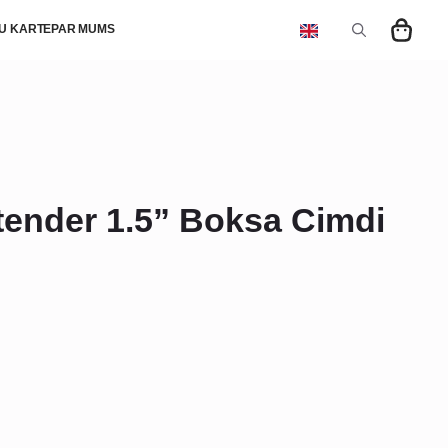
U KARTE
PAR MUMS
Search
for:
nder 1.5” Boksa Cimdi