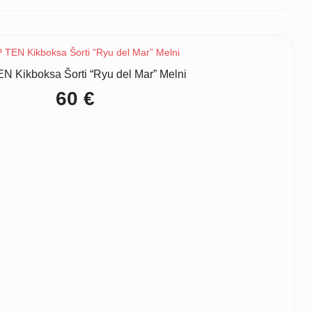
N Kikboksa Šorti “Ryu del Mar” Melni
60
€