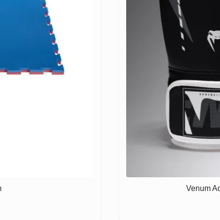
m
Venum Ad