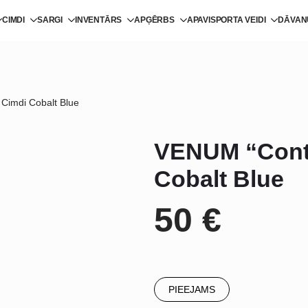
CIMDI
SARGI
INVENTĀRS
APĢĒRBS
APAVI
SPORTA VEIDI
DĀVAN
Cimdi Cobalt Blue
VENUM “Conte
Cobalt Blue
50
€
PIEEJAMS