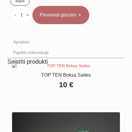
Notīrīt
Venum
x
Pievienot grozam
Mike
Tyson
Bezroku
Džemperis
ar
Kapuci
daudzums
Apraksts
Papildu informācija
Saistīti produkti
TOP TEN Boksa Saites
10
€