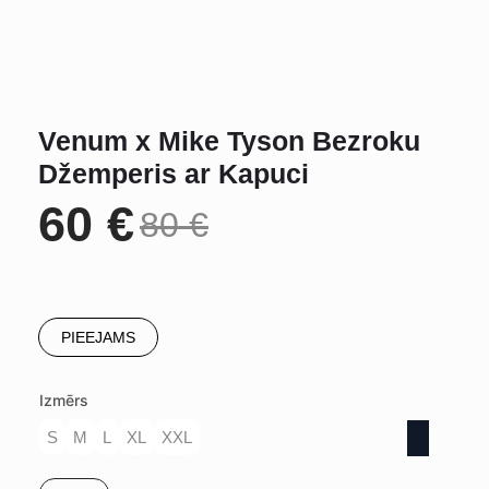
Venum x Mike Tyson Bezroku
Džemperis ar Kapuci
60
€
80
€
Original
Current
price
price
PIEEJAMS
was:
is:
Izmērs
80 €.
60 €.
S
M
L
XL
XXL