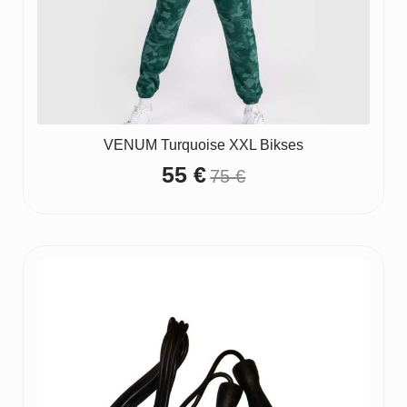
VENUM Turquoise XXL Bikses
55
€
75
€
Original
Current
price
price
was:
is:
75 €.
55 €.