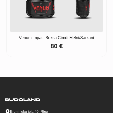
Venum Impact Boksa Cimdi Melni/Sarkani
80
€
Bruņinieku iela 40, Rīga