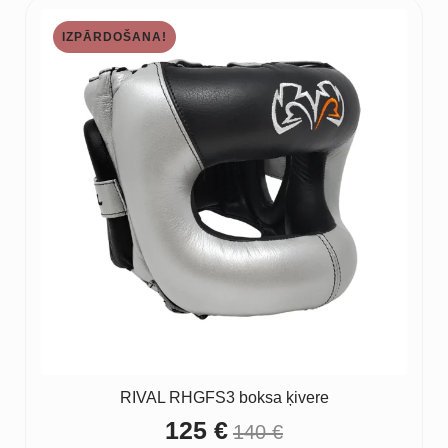
IZPĀRDOŠANA!
RIVAL RHGFS3 boksa ķivere
125
€
140
€
Original
Current