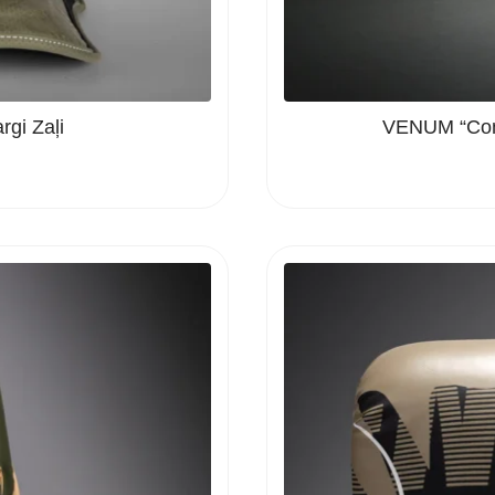
gi Zaļi
VENUM “Cont