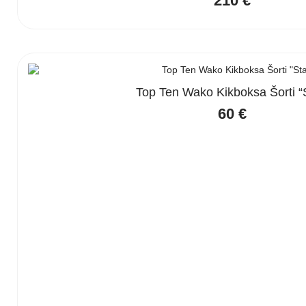
210
€
Top Ten Wako Kikboksa Šorti “
60
€