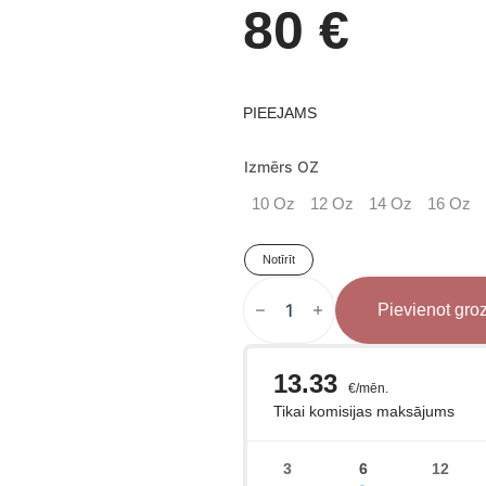
80
€
PIEEJAMS
Izmērs OZ
10 Oz
12 Oz
14 Oz
16 Oz
Notīrīt
VENUM
X
Pievienot gr
TOP
RANK
Impact
Boksa
cimdi
daudzums