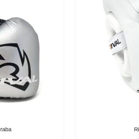
raba
R