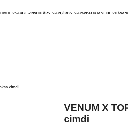
CIMDI
SARGI
INVENTĀRS
APĢĒRBS
APAVI
SPORTA VEIDI
DĀVAN
ksa cimdi
VENUM X TOP
cimdi