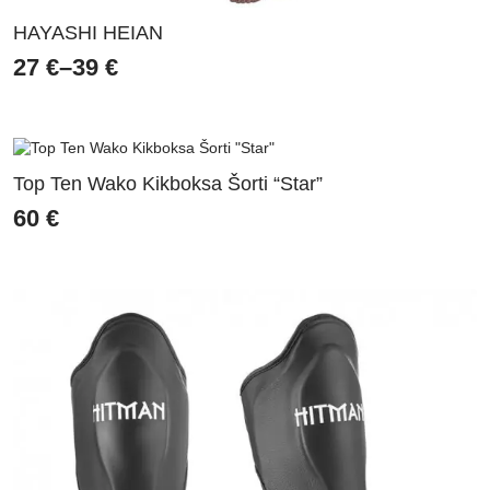
HAYASHI HEIAN
27
€
–
39
€
Price
range:
27 €
through
Top Ten Wako Kikboksa Šorti “Star”
39 €
60
€