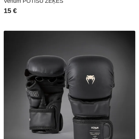
Venum POTĪŠU ZEĶES
15
€