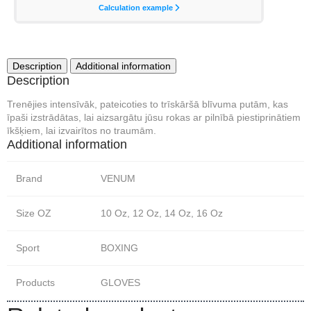
Description
Additional information
Description
Trenējies intensīvāk, pateicoties to trīskāršā blīvuma putām, kas
īpaši izstrādātas, lai aizsargātu jūsu rokas ar pilnībā piestiprinātiem
īkšķiem, lai izvairītos no traumām.
Additional information
Brand
VENUM
Size OZ
10 Oz, 12 Oz, 14 Oz, 16 Oz
Sport
BOXING
Products
GLOVES