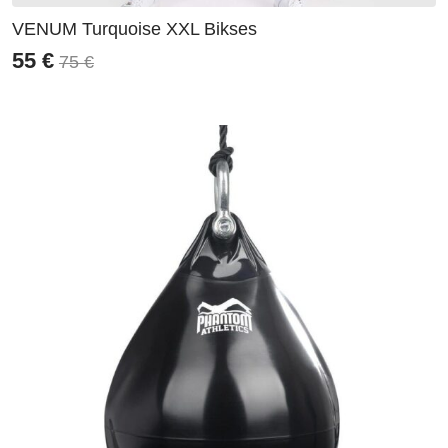
VENUM Turquoise XXL Bikses
55
€
75
€
Original
Current
price
price
was:
is:
75 €.
55 €.