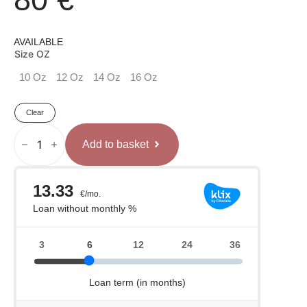
AVAILABLE
Size OZ
10 Oz
12 Oz
14 Oz
16 Oz
Clear
VENUM
X
Add to basket
TOP
RANK
Impact
Boksa
cimdi
quantity