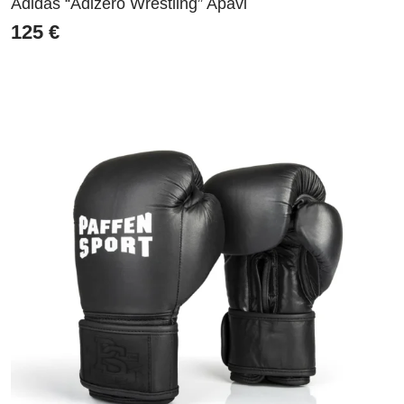
Adidas “Adizero Wrestling” Apavi
125
€