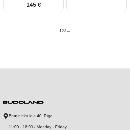
145
€
1
2
3
→
Bruņinieku iela 40, Rīga
11:00 - 18:00 / Monday - Friday