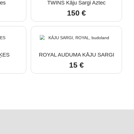
ķes
TWINS Kāju Sargi Aztec
150
€
ĶES
ROYAL AUDUMA KĀJU SARGI
15
€