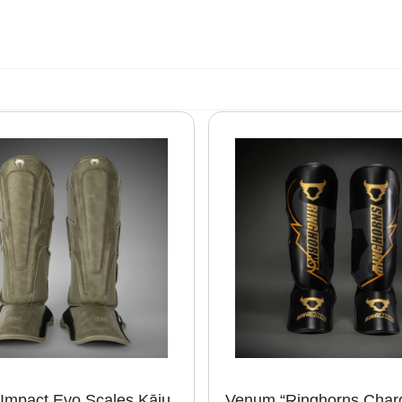
Impact Evo Scales Kāju
Venum “Ringhorns Charg