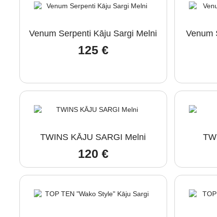
Venum Serpenti Kāju Sargi Melni
Venum S
125
€
TWINS KĀJU SARGI Melni
TWI
120
€