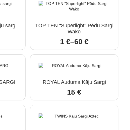
u sargi
TOP TEN “Superlight” Pēdu Sargi
Wako
1
€
–
60
€
Price
range:
1 €
through
60 €
SARGI
ROYAL Auduma Kāju Sargi
15
€