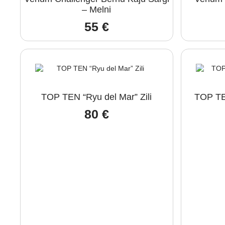
– Melni
55
€
TOP TEN “Ryu del Mar” Zili
TOP TE
80
€