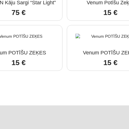
 Kāju Sargi “Star Light”
Venum Potīšu Ze
75
€
15
€
num POTĪŠU ZEĶES
Venum POTĪŠU ZE
15
€
15
€