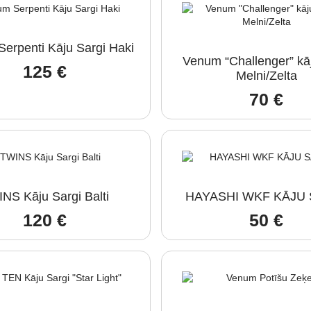
erpenti Kāju Sargi Haki
Venum “Challenger” kāj
125
€
Melni/Zelta
70
€
NS Kāju Sargi Balti
HAYASHI WKF KĀJU 
120
€
50
€