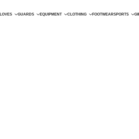
LOVES
GUARDS
EQUIPMENT
CLOTHING
FOOTWEAR
SPORTS
GI