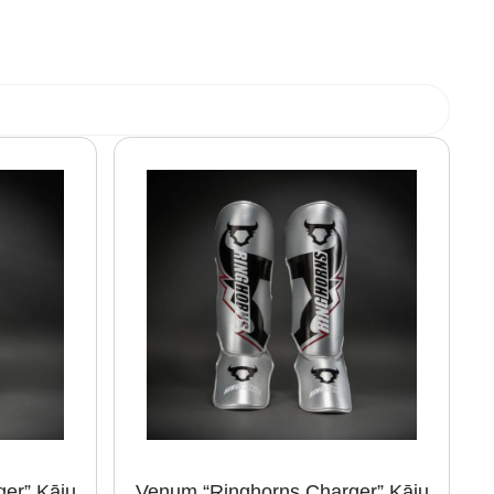
er” Kāju
Venum “Ringhorns Charger” Kāju