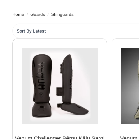
Home
Guards
Shinguards
Venum Challenger Bērnu Kāju Sargi
Venum 