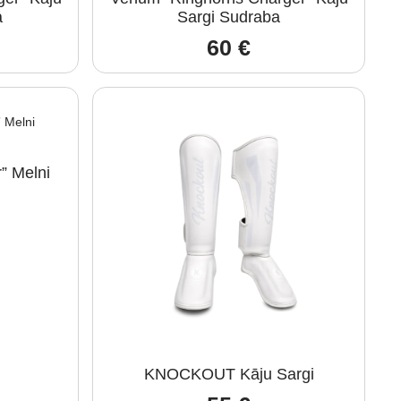
a
Sargi Sudraba
60
€
” Melni
KNOCKOUT Kāju Sargi