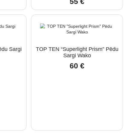
55
€
du Sargi
TOP TEN “Superlight Prism” Pēdu
Sargi Wako
60
€