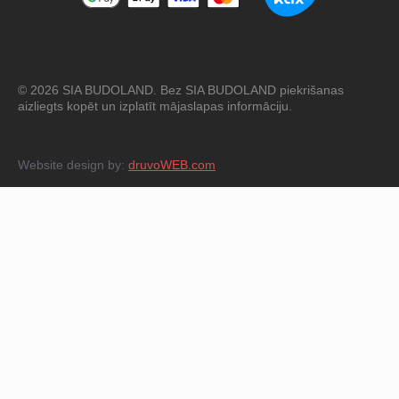
© 2026 SIA BUDOLAND. Bez SIA BUDOLAND piekrišanas
aizliegts kopēt un izplatīt mājaslapas informāciju.
Website design by:
druvoWEB.com