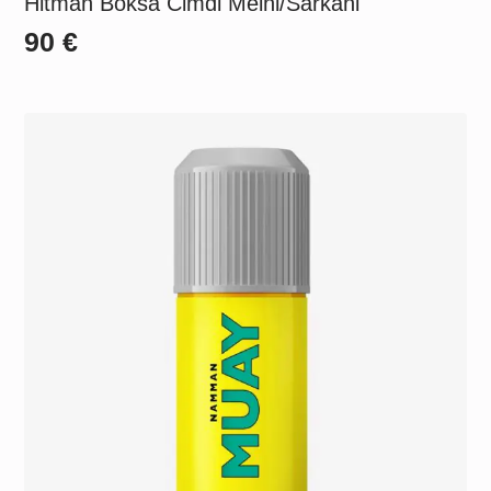
Hitman Boksa Cimdi Melni/Sarkani
90
€