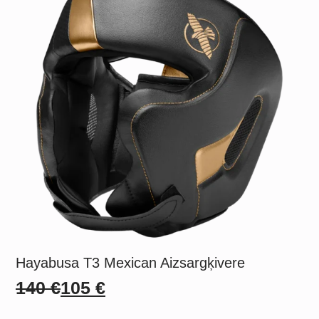
Hayabusa T3 Mexican Aizsargķivere
140
€
105
€
Original
Current
price
price