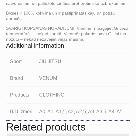
satvērieniem un palīdzētu cīnīties pret pretinieku uzbrukumiem.
Bikses ir 100% kokvilna un ir pastiprinātas kāju un potīšu
aprocēs.
SVARĪGI KOPŠANAS NORĀDĪJUMI: Vienmēr mazgājiet Gi vēsā
temperatūrā — nekad karstā. Vienmēr pakariet savu Gi, lai tas
nožūtu – nekad nežāvējiet veļas mašīnā.
Additional information
Sport
JIU JITSU
Brand
VENUM
Products
CLOTHING
BJJ izmēri
A0, A1, A1,5, A2, A2,5, A3, A3.5, A4, A5
Related products