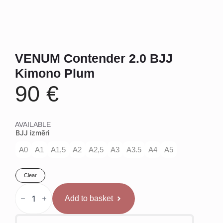
VENUM Contender 2.0 BJJ
Kimono Plum
90
€
AVAILABLE
BJJ izmēri
A0
A1
A1,5
A2
A2,5
A3
A3.5
A4
A5
Clear
VENUM
Contender
Add to basket
2.0
BJJ
Kimono
Plum