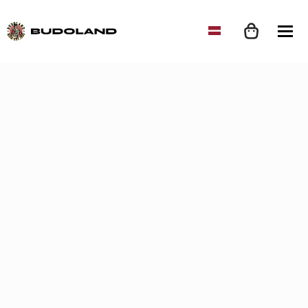
Home
Clothing
Kimono
BJJ
VENUM Contender 2.0 BJJ Kimono Plum