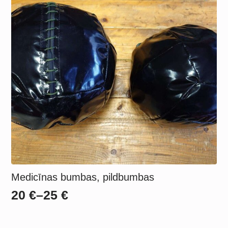
Medicīnas bumbas, pildbumbas
20
€
–
25
€
Price
range: