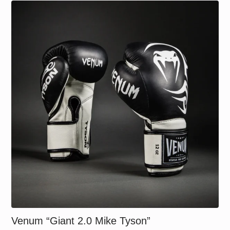
20 €
through
25 €
Venum “Giant 2.0 Mike Tyson”