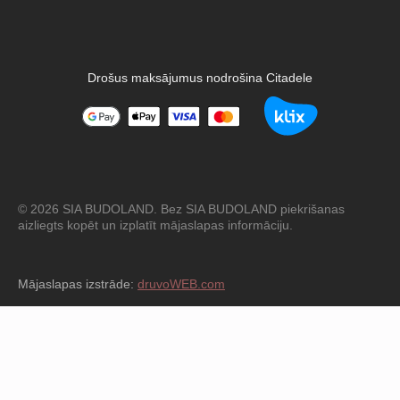
Drošus maksājumus nodrošina Citadele
© 2026 SIA BUDOLAND. Bez SIA BUDOLAND piekrišanas
aizliegts kopēt un izplatīt mājaslapas informāciju.
Mājaslapas izstrāde:
druvoWEB.com