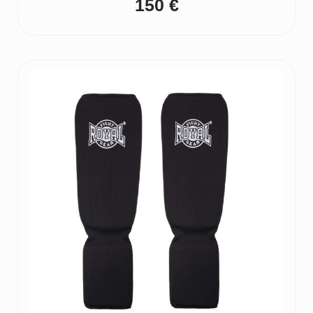
150
€