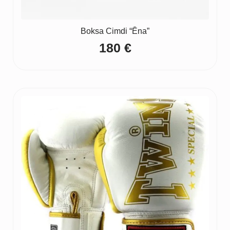
Boksa Cimdi “Ēna”
180
€