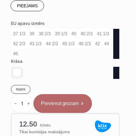
PIEEJAMS
EU apavu izmērs
37 1/3
38
38 2/3
39 1/3
40
40 2/3
41 1/3
42 2/3
43 1/3
44 2/3
45 1/3
46 2/3
42
44
46
Krāsa
Notīrīt
Adidas
Box
Pievienot grozam
Hog
2.0
Boksa
Apavi
daudzums