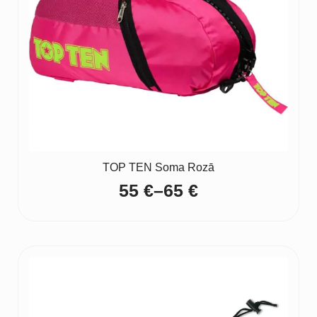
TOP TEN Soma Rozā
55
€
–
65
€
Price
range:
55 €
through
65 €