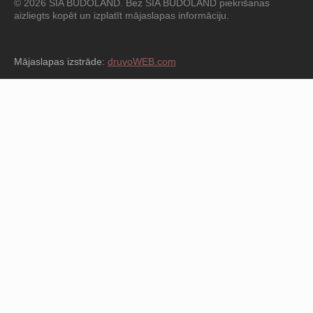
© 2026 SIA BUDOLAND. Bez SIA BUDOLAND piekrišanas
aizliegts kopēt un izplatīt mājaslapas informāciju.
Mājaslapas izstrāde:
druvoWEB.com