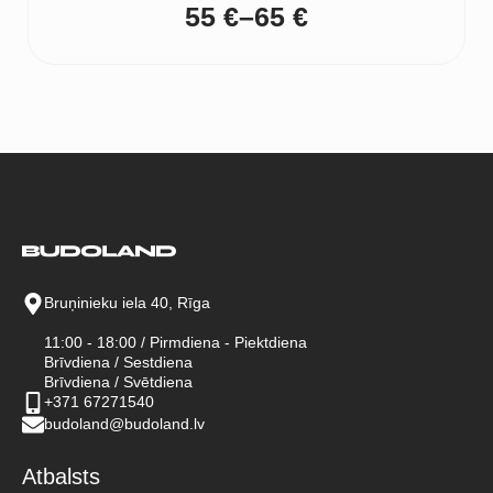
55
€
–
65
€
Price
range:
55 €
through
65 €
Bruņinieku iela 40, Rīga
11:00 - 18:00 / Pirmdiena - Piektdiena
Brīvdiena / Sestdiena
Brīvdiena / Svētdiena
+371 67271540
budoland@budoland.lv
Atbalsts