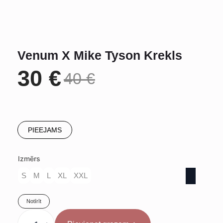
Venum X Mike Tyson Krekls
30
€
40
€
Original
Current
price
price
PIEEJAMS
was:
is:
Izmērs
40 €.
30 €.
S
M
L
XL
XXL
Notīrīt
Venum
X