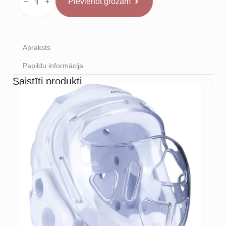
Pievienot grozam
Mike
Tyson
Krekls
daudzums
Apraksts
Papildu informācija
Saistīti produkti