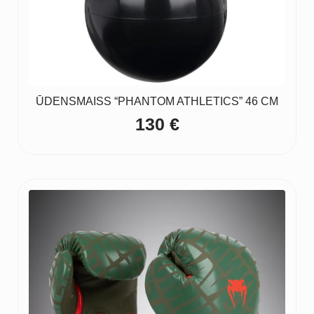
ŪDENSMAISS “PHANTOM ATHLETICS” 46 CM
130
€