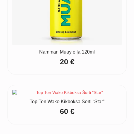
Namman Muay eļļa 120ml
20
€
Top Ten Wako Kikboksa Šorti “Star”
60
€