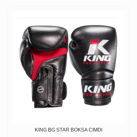
was:
is:
80 €.
60 €.
KING BG STAR BOKSA CIMDI