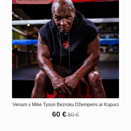
Venum x Mike Tyson Bezroku Džemperis ar Kapuci
60
€
80
€
Original
Current
price
price