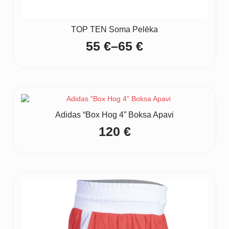
TOP TEN Soma Pelēka
55
€
–
65
€
Price
range:
55 €
through
65 €
Adidas “Box Hog 4” Boksa Apavi
120
€