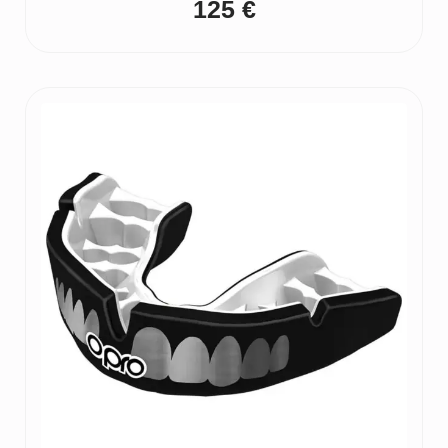
125
€