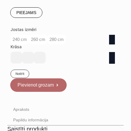
PIEEJAMS
Jostas izmēri
240 cm
260 cm
280 cm
Krāsa
Notīrīt
Pievienot grozam
Apraksts
Papildu informācija
Saistīti produkti