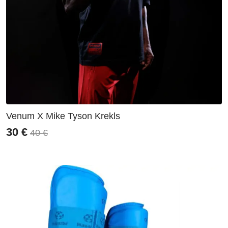
Venum X Mike Tyson Krekls
30
€
40
€
Original
Current
price
price
was:
is:
40 €.
30 €.