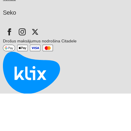
Seko
Drošus maksājumus nodrošina Citadele
© 2026 SIA BUDOLAND. Bez SIA BUDOLAND piekrišanas aizliegts
kopēt un izplatīt mājaslapas informāciju.