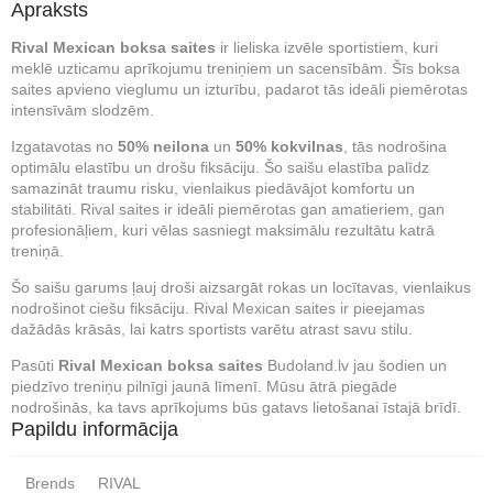
Apraksts
Rival Mexican boksa saites
ir lieliska izvēle sportistiem, kuri
meklē uzticamu aprīkojumu treniņiem un sacensībām. Šīs boksa
saites apvieno vieglumu un izturību, padarot tās ideāli piemērotas
intensīvām slodzēm.
Izgatavotas no
50% neilona
un
50% kokvilnas
, tās nodrošina
optimālu elastību un drošu fiksāciju. Šo saišu elastība palīdz
samazināt traumu risku, vienlaikus piedāvājot komfortu un
stabilitāti. Rival saites ir ideāli piemērotas gan amatieriem, gan
profesionāļiem, kuri vēlas sasniegt maksimālu rezultātu katrā
treniņā.
Šo saišu garums ļauj droši aizsargāt rokas un locītavas, vienlaikus
nodrošinot ciešu fiksāciju. Rival Mexican saites ir pieejamas
dažādās krāsās, lai katrs sportists varētu atrast savu stilu.
Pasūti
Rival Mexican boksa saites
Budoland.lv jau šodien un
piedzīvo treniņu pilnīgi jaunā līmenī. Mūsu ātrā piegāde
nodrošinās, ka tavs aprīkojums būs gatavs lietošanai īstajā brīdī.
Papildu informācija
Brends
RIVAL