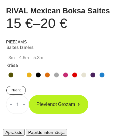
RIVAL Mexican Boksa Saites
15
€
–
20
€
Price
PIEEJAMS
range:
Saites Izmērs
3m
4.6m
5.3m
15 €
Krāsa
through
Notīrīt
20 €
RIVAL
Mexican
Pievienot Grozam
Boksa
Saites
Daudzums
Apraksts
Papildu informācija