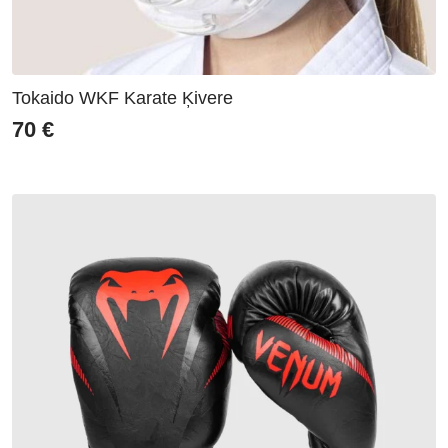
Tokaido WKF Karate Ķivere
70
€