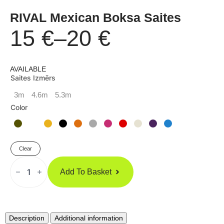
RIVAL Mexican Boksa Saites
15
€
–
20
€
Price
AVAILABLE
range:
Saites Izmērs
3m
4.6m
5.3m
15 €
Color
through
Clear
20 €
RIVAL
Mexican
Add To Basket
Boksa
Saites
Quantity
Description
Additional information