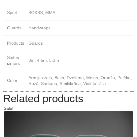
Sport
BOKSS, MMA
Guards
Handwraps
Products
Guards
Saites
3m, 4.6m, 5.3m
izmērs
Armijas zaļa, Balta, Dzeltena, Melna, Oranža, Pelēka,
Color
Rozā, Sarkana, Smilškrāsa, Violeta, Zila
Related products
Sale!