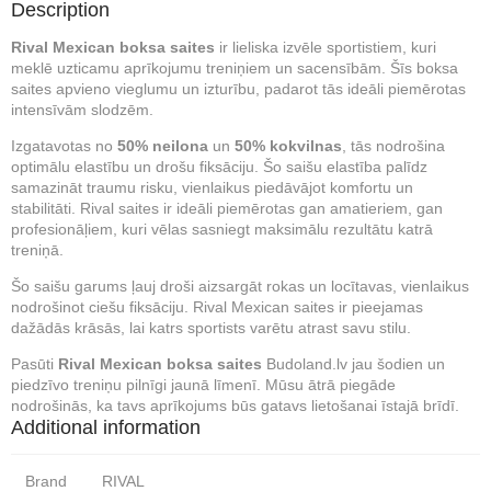
Description
Rival Mexican boksa saites
ir lieliska izvēle sportistiem, kuri
meklē uzticamu aprīkojumu treniņiem un sacensībām. Šīs boksa
saites apvieno vieglumu un izturību, padarot tās ideāli piemērotas
intensīvām slodzēm.
Izgatavotas no
50% neilona
un
50% kokvilnas
, tās nodrošina
optimālu elastību un drošu fiksāciju. Šo saišu elastība palīdz
samazināt traumu risku, vienlaikus piedāvājot komfortu un
stabilitāti. Rival saites ir ideāli piemērotas gan amatieriem, gan
profesionāļiem, kuri vēlas sasniegt maksimālu rezultātu katrā
treniņā.
Šo saišu garums ļauj droši aizsargāt rokas un locītavas, vienlaikus
nodrošinot ciešu fiksāciju. Rival Mexican saites ir pieejamas
dažādās krāsās, lai katrs sportists varētu atrast savu stilu.
Pasūti
Rival Mexican boksa saites
Budoland.lv jau šodien un
piedzīvo treniņu pilnīgi jaunā līmenī. Mūsu ātrā piegāde
nodrošinās, ka tavs aprīkojums būs gatavs lietošanai īstajā brīdī.
Additional information
Brand
RIVAL