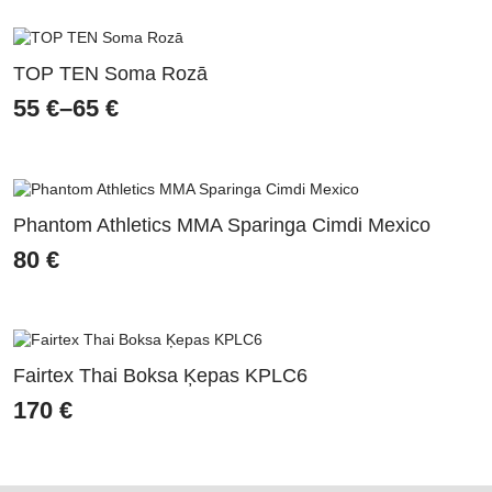
TOP TEN Soma Rozā
55
€
–
65
€
Price
range:
55 €
through
Phantom Athletics MMA Sparinga Cimdi Mexico
65 €
80
€
Fairtex Thai Boksa Ķepas KPLC6
170
€