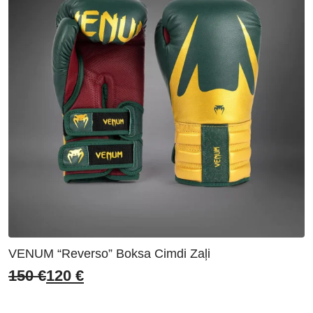
VENUM “Reverso” Boksa Cimdi Zaļi
150
€
120
€
Original
Current
price
price