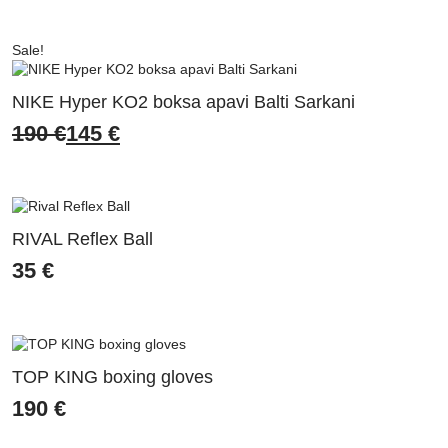
Sale!
NIKE Hyper KO2 boksa apavi Balti Sarkani
190
€
145
€
Original
Current
price
price
was:
is:
190 €.
145 €.
RIVAL Reflex Ball
35
€
TOP KING boxing gloves
190
€