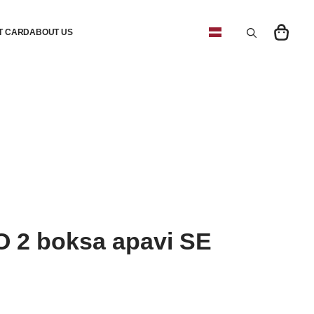
FT CARD
ABOUT US
Search
for:
 2 boksa apavi SE