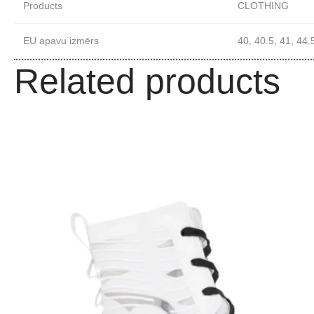
Products
CLOTHING
EU apavu izmērs
40, 40.5, 41, 44.
Related products