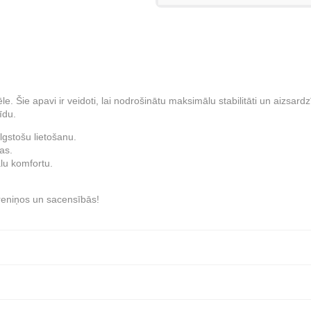
vēle. Šie apavi ir veidoti, lai nodrošinātu maksimālu stabilitāti un aizsar
īdu.
lgstošu lietošanu.
as.
u komfortu.
eniņos un sacensībās!