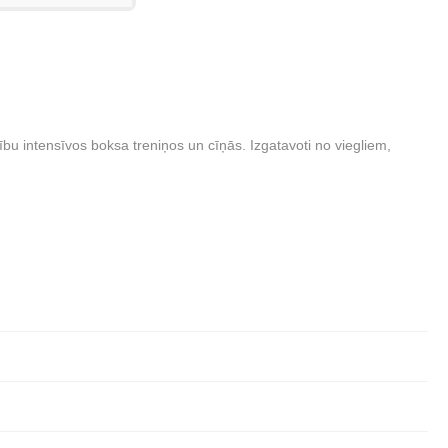
dzību intensīvos boksa treniņos un cīņās. Izgatavoti no viegliem,