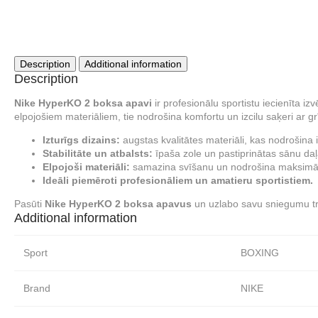
Description
Additional information
Description
Nike HyperKO 2 boksa apavi
ir profesionālu sportistu iecienīta iz
elpojošiem materiāliem, tie nodrošina komfortu un izcilu saķeri ar gr
Izturīgs dizains:
augstas kvalitātes materiāli, kas nodrošina i
Stabilitāte un atbalsts:
īpaša zole un pastiprinātas sānu daļ
Elpojoši materiāli:
samazina svīšanu un nodrošina maksimāl
Ideāli piemēroti profesionāliem un amatieru sportistiem.
Pasūti
Nike HyperKO 2 boksa apavus
un uzlabo savu sniegumu tr
Additional information
Sport
BOXING
Brand
NIKE