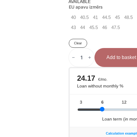
AVAILABLE
price
price
EU apavu izmērs
40
40.5
41
44.5
45
48.5
was:
is:
43
44
45.5
46
47.5
190 €.
145 €.
Clear
NIKE
HyperKO
Add to basket
2
boksa
apavi
SE
quantity