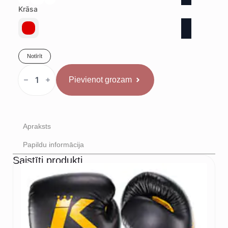
Krāsa
Notīrīt
Rival
sacensību
Pievienot grozam
šorti
Sarkani
daudzums
Apraksts
Papildu informācija
Saistīti produkti