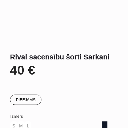
Rival sacensību šorti Sarkani
40
€
PIEEJAMS
Izmērs
S
M
L