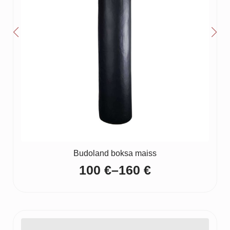
Budoland boksa maiss
100
€
–
160
€
Price
range:
100 €
through