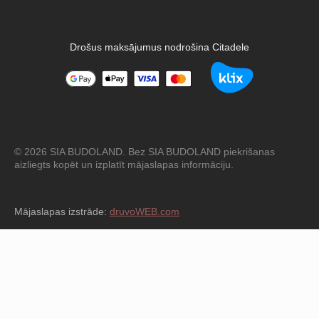
Drošus maksājumus nodrošina Citadele
© 2026 SIA BUDOLAND. Bez SIA BUDOLAND piekrišanas
aizliegts kopēt un izplatīt mājaslapas informāciju.
Mājaslapas izstrāde:
druvoWEB.com