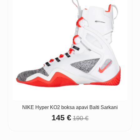
NIKE Hyper KO2 boksa apavi Balti Sarkani
145
€
190
€
Original
Current
price
price