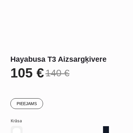
Hayabusa T3 Aizsargķivere
105
€
140
€
Original
Current
price
price
PIEEJAMS
was:
is:
Krāsa
140 €.
105 €.