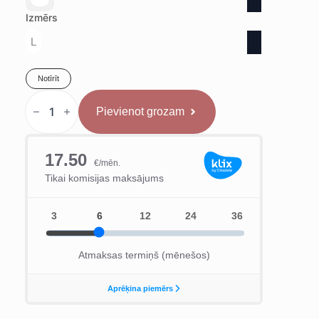
Izmērs
L
Notīrīt
Hayabusa
T3
Pievienot grozam
Aizsargķivere
daudzums