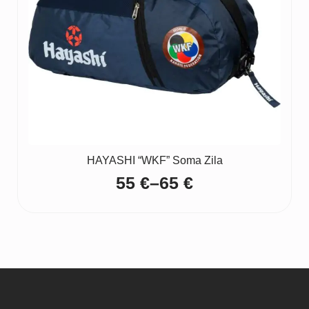
HAYASHI “WKF” Soma Zila
55
€
–
65
€
Price
range:
55 €
through
65 €