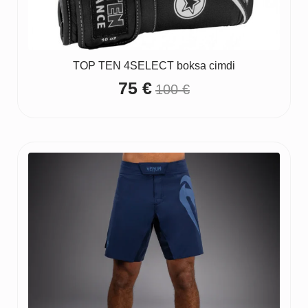
TOP TEN 4SELECT boksa cimdi
75
€
100
€
Original
Current
price
price
was:
is:
100 €.
75 €.