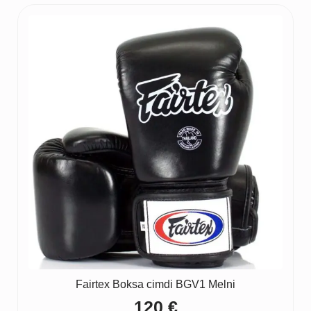
was:
is:
190 €.
145 €.
Fairtex Boksa cimdi BGV1 Melni
120
€