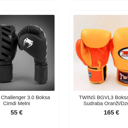
Challenger 3.0 Boksa
TWINS BGVL3 Boksa
Cimdi Melni
Sudraba Oranži/Dze
55
€
165
€