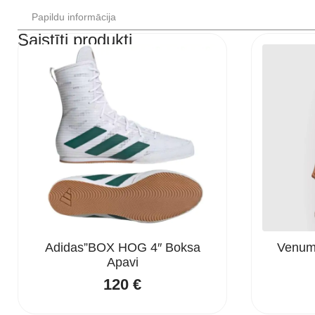
Papildu informācija
Saistīti produkti
Adidas”BOX HOG 4″ Boksa
Venum 
Apavi
120
€