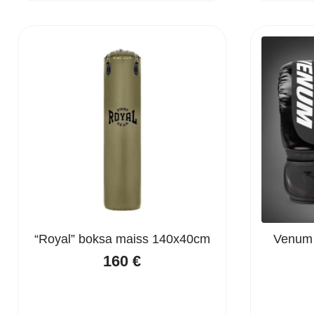
was:
is:
80 €.
60 €.
“Royal” boksa maiss 140x40cm
Venum 
160
€