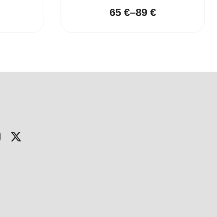
65
€
–
89
€
Price
range:
65 €
through
89 €