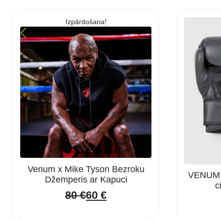
Izpārdošana!
Venum x Mike Tyson Bezroku
VENUM “
Džemperis ar Kapuci
c
80
€
60
€
Original
Current
price
price