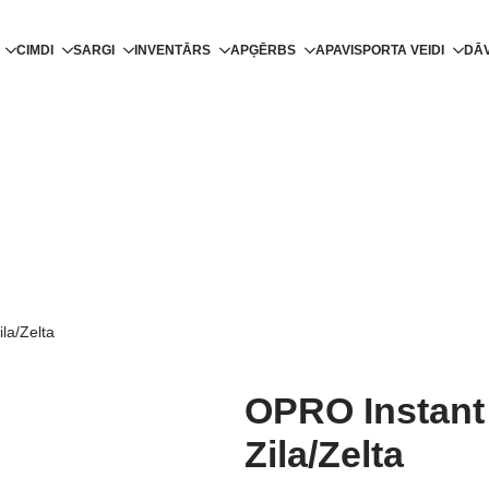
CIMDI
SARGI
INVENTĀRS
APĢĒRBS
APAVI
SPORTA VEIDI
DĀ
la/Zelta
OPRO Instant
Zila/Zelta