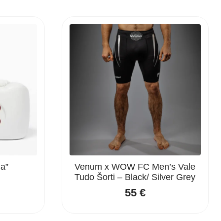
a”
Venum x WOW FC Men’s Vale
Tudo Šorti – Black/ Silver Grey
55
€