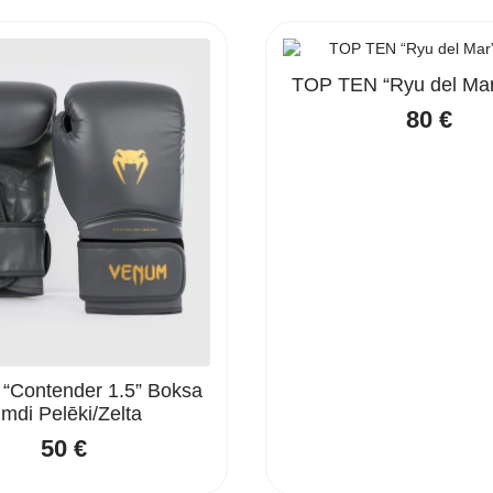
TOP TEN “Ryu del Mar
80
€
Contender 1.5” Boksa
imdi Pelēki/Zelta
50
€