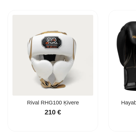
Rival RHG100 Ķivere
Hayab
210
€