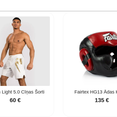
Light 5.0 Cīņas Šorti
Fairtex HG13 Ādas 
60
€
135
€