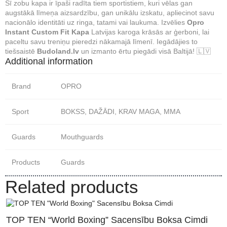
Šī zobu kapa ir īpaši radīta tiem sportistiem, kuri vēlas gan
augstākā līmeņa aizsardzību, gan unikālu izskatu, apliecinot savu
nacionālo identitāti uz ringa, tatami vai laukuma. Izvēlies
Opro
Instant Custom Fit Kapa
Latvijas karoga krāsās ar ģerboni, lai
paceltu savu treniņu pieredzi nākamajā līmenī. Iegādājies to
tiešsaistē
Budoland.lv
un izmanto ērtu piegādi visā Baltijā! 🇱🇻
Additional information
Brand
OPRO
Sport
BOKSS, DAŽĀDI, KRAV MAGA, MMA
Guards
Mouthguards
Products
Guards
Related products
TOP TEN “World Boxing” Sacensību Boksa Cimdi