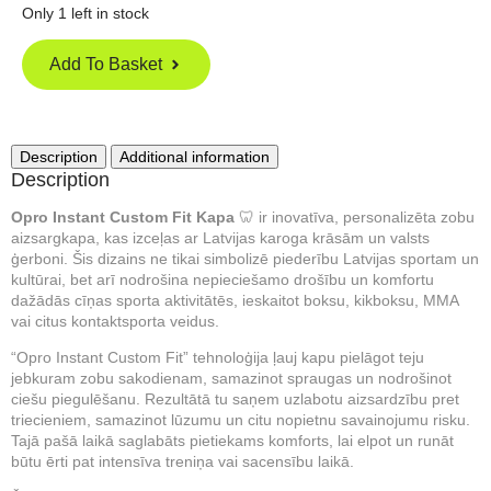
Only 1 left in stock
Add To Basket
Description
Additional information
Description
Opro Instant Custom Fit Kapa
🦷 ir inovatīva, personalizēta zobu
aizsargkapa, kas izceļas ar Latvijas karoga krāsām un valsts
ģerboni. Šis dizains ne tikai simbolizē piederību Latvijas sportam un
kultūrai, bet arī nodrošina nepieciešamo drošību un komfortu
dažādās cīņas sporta aktivitātēs, ieskaitot boksu, kikboksu, MMA
vai citus kontaktsporta veidus.
“Opro Instant Custom Fit” tehnoloģija ļauj kapu pielāgot teju
jebkuram zobu sakodienam, samazinot spraugas un nodrošinot
ciešu piegulēšanu. Rezultātā tu saņem uzlabotu aizsardzību pret
triecieniem, samazinot lūzumu un citu nopietnu savainojumu risku.
Tajā pašā laikā saglabāts pietiekams komforts, lai elpot un runāt
būtu ērti pat intensīva treniņa vai sacensību laikā.