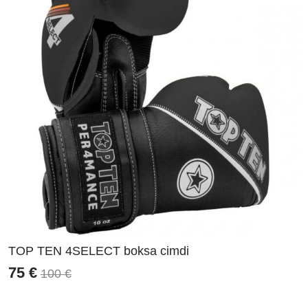
TOP TEN 4SELECT boksa cimdi
75
€
100
€
Original
Current
price
price