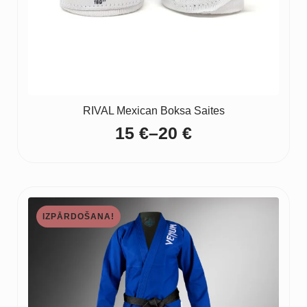
RIVAL Mexican Boksa Saites
15
€
–
20
€
Price
range:
15 €
through
IZPĀRDOŠANA!
20 €