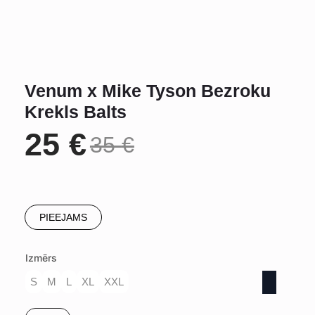
Venum x Mike Tyson Bezroku
Krekls Balts
25
€
35
€
Original
Current
price
price
PIEEJAMS
was:
is:
Izmērs
35 €.
25 €.
S
M
L
XL
XXL