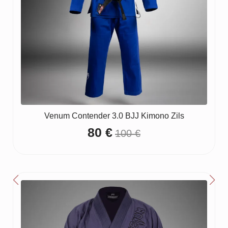
Venum Contender 3.0 BJJ Kimono Zils
80
€
100
€
Original
Current
price
price
was:
is:
100 €.
80 €.