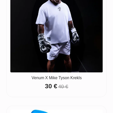
Venum X Mike Tyson Krekls
30
€
40
€
Original
Current
price
price
was:
is:
40 €.
30 €.