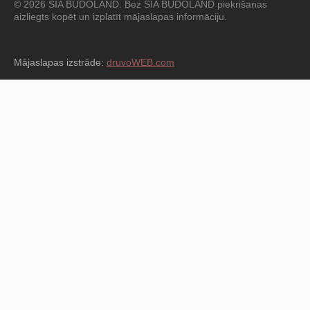
© 2026 SIA BUDOLAND. Bez SIA BUDOLAND piekrišanas
aizliegts kopēt un izplatīt mājaslapas informāciju.
Mājaslapas izstrāde:
druvoWEB.com