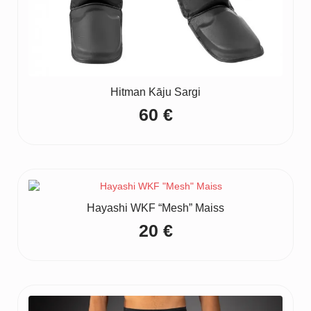
Hitman Kāju Sargi
60
€
Hayashi WKF “Mesh” Maiss
20
€