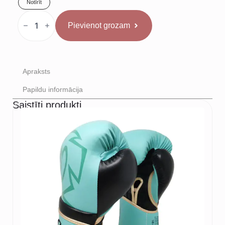
Notīrīt
Venum
x
Pievienot grozam
Mike
Tyson
Bezroku
Krekls
Balts
daudzums
Apraksts
Papildu informācija
Saistīti produkti