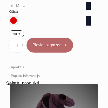
S
M
L
Krāsa
Notīrīt
Rival
Sacensību
Pievienot grozam
boksa
krekls
Sarkans
daudzums
Apraksts
Papildu informācija
Saistīti produkti