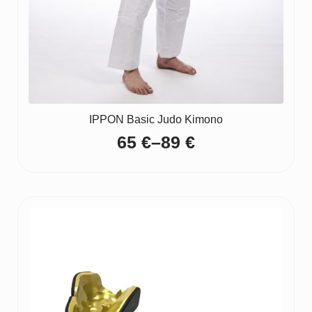
IPPON Basic Judo Kimono
65
€
–
89
€
Price
range:
65 €
through
89 €