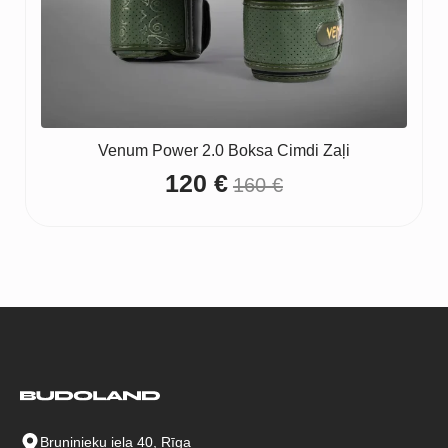
Venum Power 2.0 Boksa Cimdi Zaļi
120
€
160
€
Original
Current
price
price
was:
is:
160 €.
120 €.
Bruņinieku iela 40, Rīga