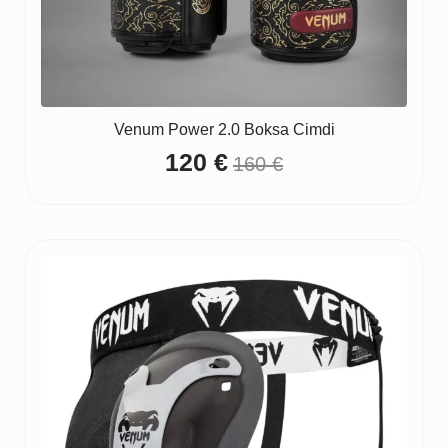
Venum Power 2.0 Boksa Cimdi
120
€
160
€
Original
Current
price
price
was:
is:
160 €.
120 €.