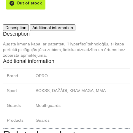
Out of stock
Description
Additional information
Description
Augsta līmeņa kapa, ar patentētu “Hyperflex”tehnoloģiju, šī kapa
perfekti pielāgojās jūsu zobiem, lieliska aizsadzība un ērtums bez
zobārsta apmeklējuma.
Additional information
Brand
OPRO
Sport
BOKSS, DAŽĀDI, KRAV MAGA, MMA
Guards
Mouthguards
Products
Guards