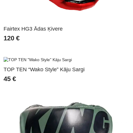
Fairtex HG3 Ādas Ķivere
120
€
TOP TEN “Wako Style” Kāju Sargi
45
€