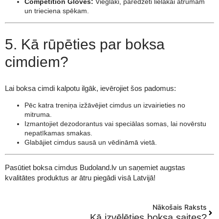
Competition Gloves:
Vieglāki, paredzēti lielākai ātrumam
un trieciena spēkam.
5. Kā rūpēties par boksa
cimdiem?
Lai boksa cimdi kalpotu ilgāk, ievērojiet šos padomus:
Pēc katra treniņa izžāvējiet cimdus un izvairieties no
mitruma.
Izmantojiet dezodorantus vai speciālas somas, lai novērstu
nepatīkamas smakas.
Glabājiet cimdus sausā un vēdināmā vietā.
Pasūtiet boksa cimdus Budoland.lv un saņemiet augstas
kvalitātes produktus ar ātru piegādi visā Latvijā!
Nākošais Raksts
Kā izvēlēties boksa saites?