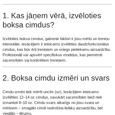
1. Kas jāņem vērā, izvēloties
boksa cimdus?
Izvēloties boksa cimdus, galvenie faktori ir jūsu mērķi un treniņu
intensitāte. Iesācējiem ir ieteicams izvēlēties daudzfunkcionālus
cimdus, kas būs ērti treniņiem un sniegs pietiekamu aizsardzību.
Profesionāļi var apsvērt specifiskus modeļus, kas piemēroti
sacensībām vai konkrētiem treniņiem.
2. Boksa cimdu izmēri un svars
Cimdu izmēri tiek mērīti uncēs (oz). Iesācējiem ieteicams
izvēlēties 12–14 oz cimdus, savukārt sacensībām bieži tiek
izmantoti 8–10 oz. Cimdu svars atkarīgs no jūsu svara un
mērķiem – smagāki cimdi nodrošina lielāku aizsardzību, bet
vieglāki – ātrumu.