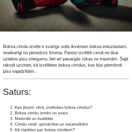
Boksa cimdu izvēle ir svarīgs solis ikvienam boksa entuziastam,
neatkarīgi no pieredzes līmeņa. Pareizi izvēlēti cimdi ne tikai
uzlabos jūsu sniegumu, bet arī pasargās rokas no traumām. Šajā
rakstā uzziniet, kā izvēlēties boksa cimdus, kas būs piemēroti
jūsu vajadzībām.
Saturs:
Kas jāņem vērā, izvēloties boksa cimdus?
Boksa cimdu izmēri un svars
Materiāli un kvalitāte
Cimdu veidi: apmācībai un sacensībām
Kā rūpēties par boksa cimdiem?