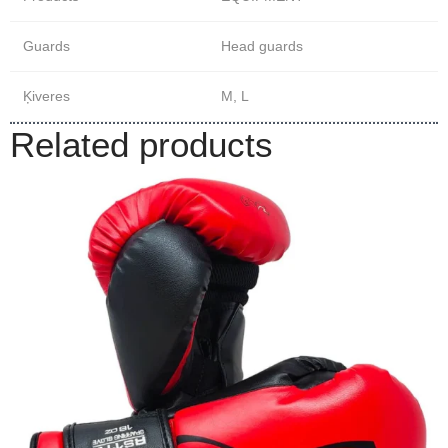
Guards
Head guards
Ķiveres
M, L
Related products