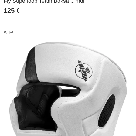
Fly Superloop Team Boksa Cimdi
125
€
Sale!