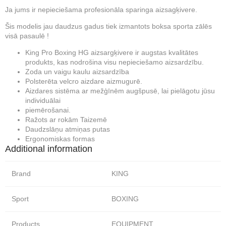
Ja jums ir nepieciešama profesionāla sparinga aizsagķivere.
Šis modelis jau daudzus gadus tiek izmantots boksa sporta zālēs
visā pasaulē !
King Pro Boxing HG aizsargķivere ir augstas kvalitātes
produkts, kas nodrošina visu nepieciešamo aizsardzību.
Zoda un vaigu kaulu aizsardzība
Polsterēta velcro aizdare aizmugurē.
Aizdares sistēma ar mežģīnēm augšpusē, lai pielāgotu jūsu
individuālai
piemērošanai.
Ražots ar rokām Taizemē
Daudzslāņu atmiņas putas
Ergonomiskas formas
Additional information
Brand
KING
Sport
BOXING
Products
EQUIPMENT