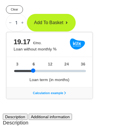
Clear
KING
PRO
Add To Basket
Boxing
Ķivere
Haki
Quantity
Description
Additional information
Description